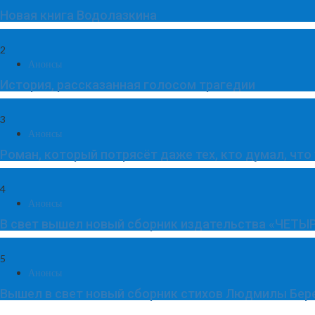
Новая книга Водолазкина
2
Анонсы
История, рассказанная голосом трагедии
3
Анонсы
Роман, который потрясёт даже тех, кто думал, что
4
Анонсы
В свет вышел новый сборник издательства «ЧЕТЫР
5
Анонсы
Вышел в свет новый сборник стихов Людмилы Бер