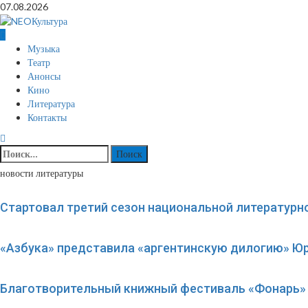
Перейти
07.08.2026
к
содержимому
Основное
Музыка
меню
Театр
Анонсы
Кино
Литература
Контакты
Найти:
новости литературы
Стартовал третий сезон национальной литературн
«Азбука» представила «аргентинскую дилогию» Ю
Благотворительный книжный фестиваль «Фонарь» 