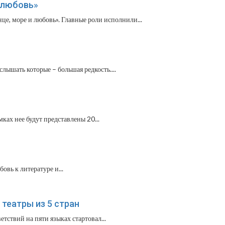
 любовь»
, море и любовь». Главные роли исполнили...
лышать которые – большая редкость....
ах нее будут представлены 20...
овь к литературе и...
театры из 5 стран
тствий на пяти языках стартовал...