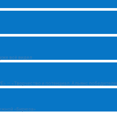
 уже всё видел
Е» — «Творчество и потенциал. Альянс победителе
ежной «Бирюза»