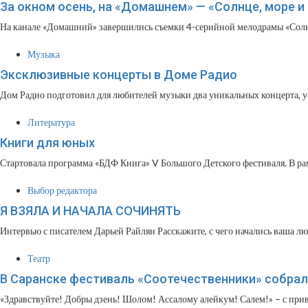
За окном осень, на «Домашнем» — «Солнце, море и
На канале «Домашний» завершились съемки 4-серийной мелодрамы «Солнце
Музыка
Эксклюзивные концерты в Доме Радио
Дом Радио подготовил для любителей музыки два уникальных концерта, ус
Литература
Книги для юных
Стартовала программа «БДФ Книга» V Большого Детского фестиваля. В рамк
Выбор редактора
Я ВЗЯЛА И НАЧАЛА СОЧИНЯТЬ
Интервью с писателем Дарьей Райлян Расскажите, с чего начались ваша люб
Театр
В Саранске фестиваль «Соотечественники» собрал 
«Здравствуйте! Добры дзень! Шолом! Ассалому алейкум! Салем!» – с приве