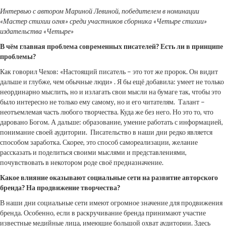
Интервью с автором Мариной Левиной, победителем в номинации
«Мастер стихии огня» среди участников сборника «Четыре стихии»
издательства «Четыре»
В чём главная проблема современных писателей? Есть ли в принципе
проблемы?
Как говорил Чехов: «Настоящий писатель – это тот же пророк. Он видит
дальше и глубже, чем обычные люди» . Я бы ещё добавила: умеет не только
неординарно мыслить, но и излагать свои мысли на бумаге так, чтобы это
было интересно не только ему самому, но и его читателям. Талант –
неотъемлемая часть любого творчества. Куда же без него. Но это то, что
даровано Богом. А дальше: образование, умение работать с информацией,
понимание своей аудитории. Писательство в наши дни редко является
способом заработка. Скорее, это способ самореализации, желание
рассказать и поделиться своими мыслями и представлениями,
почувствовать в некотором роде своё предназначение.
Какое влияние оказывают социальные сети на развитие авторского
бренда? На продвижение творчества?
В наши дни социальные сети имеют огромное значение для продвижения
бренда. Особенно, если в раскручивание бренда принимают участие
известные медийные лица, имеющие большой охват аудитории. Здесь