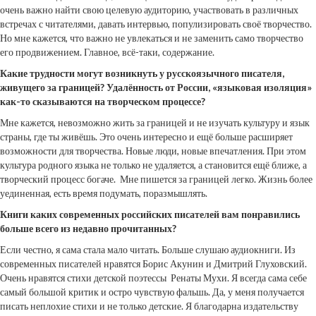
очень важно найти свою целевую аудиторию, участвовать в различных
встречах с читателями, давать интервью, популизировать своё творчество.
Но мне кажется, что важно не увлекаться и не заменить само творчество
его продвижением. Главное, всё-таки, содержание.
Какие трудности могут возникнуть у русскоязычного писателя,
живущего за границей? Удалённость от России, «языковая изоляция»
как-то сказываются на творческом процессе?
Мне кажется, невозможно жить за границей и не изучать культуру и язык
страны, где ты живёшь. Это очень интересно и ещё больше расширяет
возможности для творчества. Новые люди, новые впечатления. При этом
культура родного языка не только не удаляется, а становится ещё ближе, а
творческий процесс богаче. Мне пишется за границей легко. Жизнь более
уединенная, есть время подумать, поразмышлять.
Книги каких современных российских писателей вам понравились
больше всего из недавно прочитанных?
Если честно, я сама стала мало читать. Больше слушаю аудиокниги. Из
современных писателей нравятся Борис Акунин и Дмитрий Глуховский.
Очень нравятся стихи детской поэтессы Ренаты Мухи. Я всегда сама себе
самый большой критик и остро чувствую фальшь. Да, у меня получается
писать неплохие стихи и не только детские. Я благодарна издательству