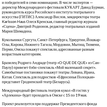
и победителей в семи номинациях. В числе экспертов —
директор Международного фестиваля КУКАРТ Давид Бурман,
руководитель курса Российского института театрального
искусства (ГИТИС) Александр Вислов, замдиректора театра
Karlsson Haus Олеся Кренская, главный редактор журнала
«Сцена» Дмитрий Родионов, редактор театральных изданий
Мария Шимадина.
Кукольники Сургута, Санкт-Петербурга, Удмуртии, Йошкар-
Олы, Кирова, Нижнего Тагила, Мордовии, Мытищ, Тюмени,
Перми, Омска покажут спектакли, адресованные разным
возрастным категориям.
Бразилец Родриго Андраде (театр «O QUE DE QUE» из Сан-
Паулу) привезет бэби-спектакль «Мой маленький секрет».
Самобытные постановки покажут театры Ливана, Ирана,
Китая. Спектакль для подростков «Ефросинья Полоцкая»
представит Гродненский театр (Беларусь).
Международный фестиваль театров кукол «В гостях у
«Арлекина» будет проходить в Омске с 15 по 19 мая.
Проект реализуется при поддержке Президентского фонда