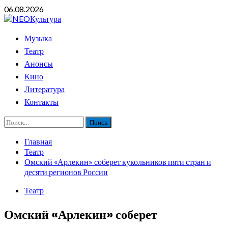
Перейти
06.08.2026
к
содержимому
Основное
Музыка
меню
Театр
Анонсы
Кино
Литература
Контакты
Найти:
Главная
Театр
Омский «Арлекин» соберет кукольников пяти стран и
десяти регионов России
Театр
Омский «Арлекин» соберет