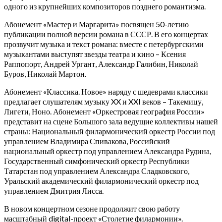
одного из крупнейших композиторов позднего романтизма.
Абонемент «Мастер и Маргарита» посвящен 50-летию
публикации полной версии романа в СССР. В его концертах
прозвучит музыка и текст романа: вместе с петербургскими
музыкантами выступят звезды театра и кино – Ксения
Раппопорт, Андрей Ургант, Александр Галибин, Николай
Буров, Николай Мартон.
Абонемент «Классика. Новое» наряду с шедеврами классики
предлагает слушателям музыку XX и XXI веков – Такемицу,
Лигети, Ноно. Абонемент «Оркестровая география России»
представит на сцене Большого зала ведущие коллективы нашей
страны: Национальный филармонический оркестр России под
управлением Владимира Спивакова, Российский
национальный оркестр под управлением Александра Рудина,
Государственный симфонический оркестр Республики
Татарстан под управлением Александра Сладковского,
Уральский академический филармонический оркестр под
управлением Дмитрия Лисса.
В новом концертном сезоне продолжит свою работу
масштабный digital-проект «Столетие филармонии».