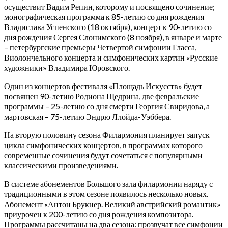
осуществит Вадим Репин, которому и посвящено сочинение;
монографическая программа к 85-летию со дня рождения
Владислава Успенского (18 октября), концерт к 90-летию со
дня рождения Сергея Слонимского (8 ноября), в январе и марте
– петербургские премьеры Четвертой симфонии Гласса,
Виолончельного концерта и симфонических картин «Русские
художники» Владимира Юровского.
Один из концертов фестиваля «Площадь Искусств» будет
посвящен 90-летию Родиона Щедрина, две февральские
программы – 25-летию со дня смерти Георгия Свиридова, а
мартовская – 75-летию Эндрю Ллойда-Уэббера.
На вторую половину сезона Филармония планирует запуск
цикла симфонических концертов, в программах которого
современные сочинения будут сочетаться с популярными
классическими произведениями.
В системе абонементов Большого зала филармонии наряду с
традиционными в этом сезоне появилось несколько новых.
Абонемент «Антон Брукнер. Великий австрийский романтик»
приурочен к 200-летию со дня рождения композитора.
Программы рассчитаны на два сезона: прозвучат все симфонии