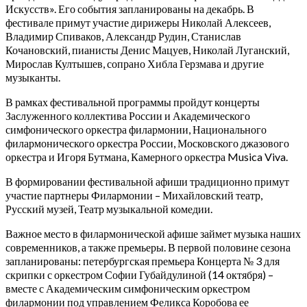
Искусств». Его события запланированы на декабрь. В
фестивале примут участие дирижеры Николай Алексеев,
Владимир Спиваков, Александр Рудин, Станислав
Кочановский, пианисты Денис Мацуев, Николай Луганский,
Мирослав Култышев, сопрано Хибла Герзмава и другие
музыканты.
В рамках фестивальной программы пройдут концерты
Заслуженного коллектива России и Академического
симфонического оркестра филармонии, Национального
филармонического оркестра России, Московского джазового
оркестра и Игоря Бутмана, Камерного оркестра Musica Viva.
В формировании фестивальной афиши традиционно примут
участие партнеры Филармонии – Михайловский театр,
Русский музей, Театр музыкальной комедии.
Важное место в филармонической афише займет музыка наших
современников, а также премьеры. В первой половине сезона
запланированы: петербургская премьера Концерта № 3 для
скрипки с оркестром Софии Губайдулиной (14 октября) –
вместе с Академическим симфоническим оркестром
филармонии под управлением Феликса Коробова ее