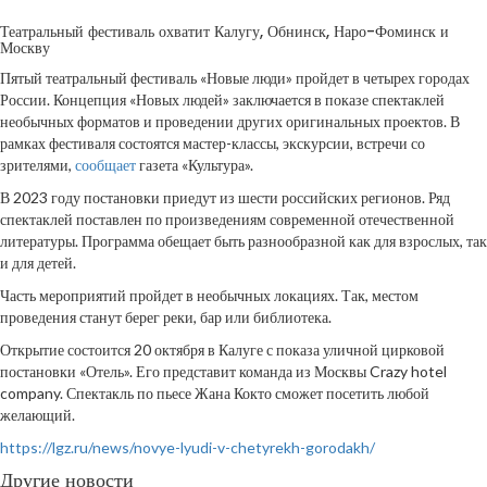
Театральный фестиваль охватит Калугу, Обнинск, Наро-Фоминск и
Москву
Пятый театральный фестиваль «Новые люди» пройдет в четырех городах
России. Концепция «Новых людей» заключается в показе спектаклей
необычных форматов и проведении других оригинальных проектов. В
рамках фестиваля состоятся мастер-классы, экскурсии, встречи со
зрителями,
сообщает
газета «Культура».
В 2023 году постановки приедут из шести российских регионов. Ряд
спектаклей поставлен по произведениям современной отечественной
литературы. Программа обещает быть разнообразной как для взрослых, так
и для детей.
Часть мероприятий пройдет в необычных локациях. Так, местом
проведения станут берег реки, бар или библиотека.
Открытие состоится 20 октября в Калуге с показа уличной цирковой
постановки «Отель». Его представит команда из Москвы Crazy hotel
company. Спектакль по пьесе Жана Кокто сможет посетить любой
желающий.
https://lgz.ru/news/novye-lyudi-v-chetyrekh-gorodakh/
Другие новости