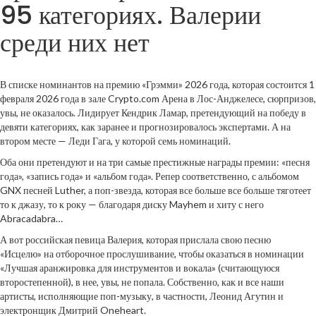
95 категориях. Валерии
среди них нет
В списке номинантов на премию «Грэмми» 2026 года, которая состоится 1
февраля 2026 года в зале Crypto.com Арена в Лос-Анджелесе, сюрпризов,
увы, не оказалось. Лидирует Кендрик Ламар, претендующий на победу в
девяти категориях, как заранее и прогнозировалось экспертами. А на
втором месте — Леди Гага, у которой семь номинаций.
Оба они претендуют и на три самые престижные награды премии: «песня
года», «запись года» и «альбом года». Репер соответственно, с альбомом
GNX песней Luther, а поп-звезда, которая все больше все больше тяготеет
то к джазу, то к року — благодаря диску Mayhem и хиту с него
Abracadabra…
А вот российская певица Валерия, которая прислала свою песню
«Исцелю» на отборочное прослушивание, чтобы оказаться в номинации
«Лучшая аранжировка для инструментов и вокала» (считающуюся
второстепенной), в нее, увы, не попала. Собственно, как и все наши
артисты, исполняющие поп-музыку, в частности, Леонид Агутин и
электронщик Дмитрий Oneheart.