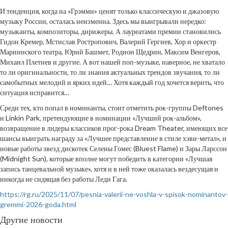
И тенденция, когда на «Грэмми» ценят только классическую и джазовую
музыку России, осталась неизменна. Здесь мы выигрывали нередко:
музыканты, композиторы, дирижеры. А лауреатами премии становились
Гидон Кремер, Мстислав Ростропович, Валерий Гергиев, Хор и оркестр
Мариинского театра, Юрий Башмет, Родион Щедрин, Максим Венгеров,
Михаил Плетнев и другие. А вот нашей поп-музыке, наверное, не хватало
то ли оригинальности, то ли знания актуальных трендов звучания, то ли
самобытных мелодий и ярких идей… Хотя каждый год хочется верить, что
ситуация исправится…
Среди тех, кто попал в номинанты, стоит отметить рок-группы Deftones
и Linkin Park, претендующие в номинации «Лучший рок-альбом»,
возвращение в лидеры классиков прог-рока Dream Theater, имеющих все
шансы выиграть награду за «Лучшее представление в стиле хэви-метал», и
новые работы звезд дискотек Селены Гомес (Bluest Flame) и Зары Ларссон
(Midnight Sun), которые вполне могут победить в категории «Лучшая
запись танцевальной музыке», хотя и в ней тоже оказалась вездесущая и
никогда не сидящая без работы Леди Гага.
https://rg.ru/2025/11/07/pesnia-valerii-ne-voshla-v-spisok-nominantov-
gremmi-2026-goda.html
Другие новости