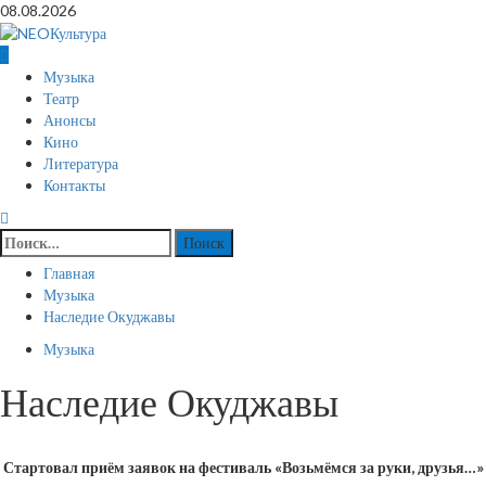
Перейти
08.08.2026
к
содержимому
Основное
Музыка
меню
Театр
Анонсы
Кино
Литература
Контакты
Найти:
Главная
Музыка
Наследие Окуджавы
Музыка
Наследие Окуджавы
Стартовал приём заявок на фестиваль «Возьмёмся за руки, друзья…»