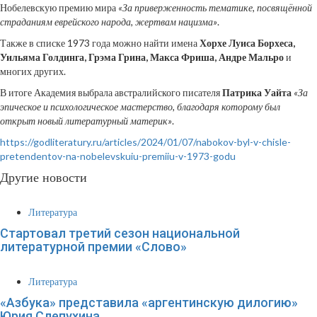
Нобелевскую премию мира
«За приверженность тематике, посвящённой
страданиям еврейского народа, жертвам нацизма»
.
Также в списке 1973 года можно найти имена
Хорхе Луиса Борхеса,
Уильяма Голдинга, Грэма Грина, Макса Фриша, Андре Мальро
и
многих других.
В итоге Академия выбрала австралийского писателя
Патрика Уайта
«За
эпическое и психологическое мастерство, благодаря которому был
открыт новый литературный материк»
.
https://godliteratury.ru/articles/2024/01/07/nabokov-byl-v-chisle-
pretendentov-na-nobelevskuiu-premiiu-v-1973-godu
Другие новости
Литература
Стартовал третий сезон национальной
литературной премии «Слово»
Литература
«Азбука» представила «аргентинскую дилогию»
Юрия Слепухина