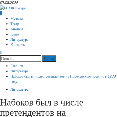
Перейти
07.08.2026
к
содержимому
Основное
Музыка
меню
Театр
Анонсы
Кино
Литература
Контакты
Найти:
Главная
Литература
Набоков был в числе претендентов на Нобелевскую премию в 1973
году
Литература
Набоков был в числе
претендентов на