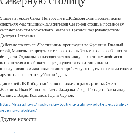
Северную столицу
1 марта в городе Санкт-Петербурге в ДК Выборгский пройдёт показ
спектакля «Час тишины». Для жителей Северной столицы постановку
сыграют артисты московского Театра на Трубной под руководством
Дмитрия Астрахана.
Действие спектакля «Час тишины» происходит во Франции. Главный
герой, Мишель, не представляет свою жизнь без музыки, в особенности
без джаза. Однажды он находит эксклюзивную пластинку любимого
исполнителя и пребывает в предвкушении «часа тишины» за
прослушиванием джазовых композиций. Но у жены, сына и соседа совсем
другие планы на этот субботний день…
Для гостей ДК Выборгский в постановке сыграют артисты: Олеся
Железняк, Иван Мамонов, Елена Захарова, Игорь Гаспарян, Александр
Сеппиус, Вадим Колганов, Юрий Чернов.
https://lgz.ru/news/moskovskiy-teatr-na-trubnoy-edet-na-gastroli-v-
severnuyu-stolitsu/
Другие новости