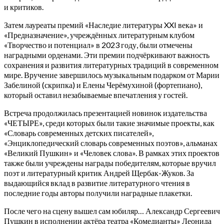
и критиков.
Затем лауреаты премий «Наследие литературы XXI века» и
«Предназначение», учреждённых литературным клубом
«Творчество и потенциал» в 2023 году, были отмечены
наградными орденами. Эти премии подчёркивают важность
сохранения и развития литературных традиций в современном
мире. Вручение завершилось музыкальным подарком от Марии
Забелиной (скрипка) и Елены Черёмухиной (фортепиано),
который оставил незабываемые впечатления у гостей.
Встреча продолжилась презентацией новинок издательства
«ЧЕТЫРЕ», среди которых были такие значимые проекты, как
«Словарь современных детских писателей»,
«Энциклопедический словарь современных поэтов», альманах
«Великий Пушкин» и «Человек слова». В рамках этих проектов
также были учреждены награды победителям, которые вручил
поэт и литературный критик Андрей Щербак-Жуков. За
выдающийся вклад в развитие литературного чтения в
последние годы авторы получили наградные плакетки.
После чего на сцену вышел сам юбиляр… Александр Сергеевич
Пушкин в исполнении актёра театра «Комедианты» Леонида