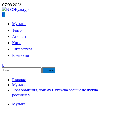
Перейти
07.08.2026
к
содержимому
Основное
Музыка
меню
Театр
Анонсы
Кино
Литература
Контакты
Найти:
Главная
Музыка
Лоза объяснил, почему Пугачева больше не нужна
россиянам
Музыка