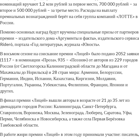
номинаций вручают 1,2 млн рублей за первое место, 700 000 рублей – за
второе и 500 000 рублей – за третье место. Расходы на выплату
премиальных вознаграждений берёт на себя группа компаний «ЛОТТЕ» в
России.
Помимо основных наград будут вручены специальные призы от партнеров
премии – издательского дома «Аргументы и факты», издательского сервиса
Rideró, портала «Год литературы», журнала «Юность».
В восьмом сезоне на соискание премии «Лицей» было подано 2052 заявки
(1117 – в номинации «Проза», 935 – «Поэзия») от авторов из 229 городов
России (от Светлогорска Калининградской области до Магадана и от
Махачкалы до Норильска) и 28 стран мира: Армении, Белоруссии,
Германии, Индии, Испании, Казахстана, Киргизии, Молдавии,
Португалии, Украины, Узбекистана, Филиппин, Франции, Японии и
других.
В финал премии «Лицей» вышли авторы в возрасте от 21 до 35 лет из
двенадцати городов России: Калининграда, Санкт-Петербурга,
Ставрополя, Воронежа, Москвы, Зеленограда, Люберец, Саратова, Уфы,
Перми, Челябинска и Новосибирска, а также села Первая Берёзовка
Тамбовской области.
В работе жюри премии «Лицей» в этом году принимали участие: писатель,