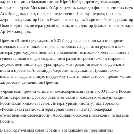
лауреат премии «Большая книга» Юрий Буйда (председатель жюри);
прозаик, лауреат Московской Арт-премии, кандидат филологических наук
Ася Володина; поэт, прозаик, переводчик Инга Кузнецова; прозаик,
журналист, редактор Софья Ремез; литературный критик, блогер, редактор
Иван Родионов; литературный критик, поэт, доктор филологических наук
Артём Скворцов.
Премия «Лицей» учреждена в 2017 году с целью поиска и поощрения
молодых талантливых авторов, способных создавать на русском языке
литературно-художественные произведения высокого качества и внести
существенный вклад в сохранение и развитие российской и мировой
художественной литературы, продолжая традиции великого русского
поэта и прозаика Александра Сергеевича Пушкина. Премия также
нацелена на дальнейшую поддержку талантливых авторов, продвижение
лауреатов и финалистов Премии.
Учредители премии «Лицей»: южнокорейская группа «ЛОТТЕ» в России,
Министерство цифрового развития, связи и массовых коммуникаций,
Российский книжный союз, Литературный институт им. Горького,
«Российская газета», «Литературная газета», «Центр поддержки
отечественной словесности», Ассоциация союзов писателей и издателей
России.
В Наблюдательный совет Премии, возглавляемый президентом