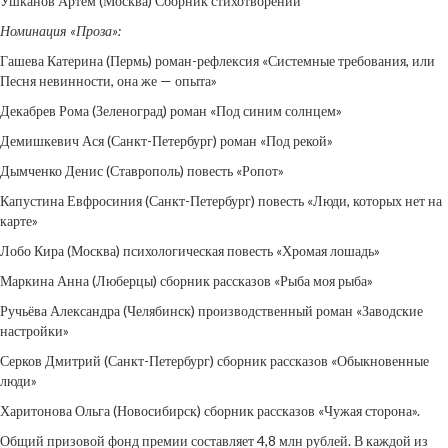
Ушканов Артём (Москва) Сборник стихотворений
Номинация «Проза»:
Гашева Катерина (Пермь) роман-рефлексия «Системные требования, или
Песня невинности, она же — опыта»
Декабрев Рома (Зеленоград) роман «Под синим солнцем»
Демишкевич Ася (Санкт-Петербург) роман «Под рекой»
Дымченко Денис (Ставрополь) повесть «Ропот»
Капустина Евфросиния (Санкт-Петербург) повесть «Люди, которых нет на
карте»
Лобо Кира (Москва) психологическая повесть «Хромая лошадь»
Маркина Анна (Люберцы) сборник рассказов «Рыба моя рыба»
Ручьёва Александра (Челябинск) производственный роман «Заводские
настройки»
Серков Дмитрий (Санкт-Петербург) сборник рассказов «Обыкновенные
люди»
Харитонова Ольга (Новосибирск) сборник рассказов «Чужая сторона».
Общий призовой фонд премии составляет 4,8 млн рублей. В каждой из