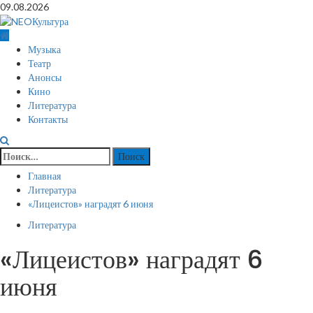
Перейти
09.08.2026
к
содержимому
Основное
Музыка
меню
Театр
Анонсы
Кино
Литература
Контакты
Найти:
Главная
Литература
«Лицеистов» наградят 6 июня
Литература
«Лицеистов» наградят 6
июня