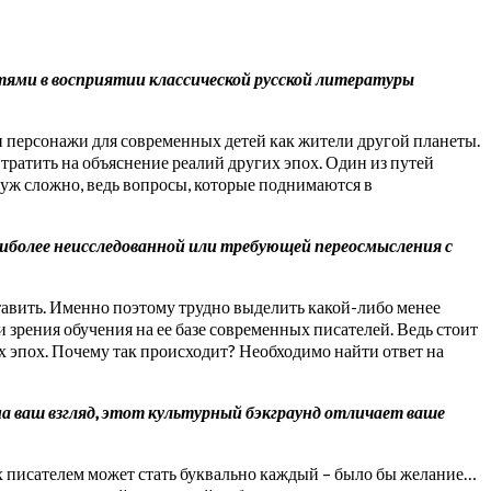
стями в восприятии классической русской литературы
ти персонажи для современных детей как жители другой планеты.
тратить на объяснение реалий других эпох. Один из путей
 уж сложно, ведь вопросы, которые поднимаются в
аиболее неисследованной или требующей переосмысления с
тавить. Именно поэтому трудно выделить какой-либо менее
 зрения обучения на ее базе современных писателей. Ведь стоит
х эпох. Почему так происходит? Необходимо найти ответ на
на ваш взгляд, этот культурный бэкграунд отличает ваше
ях писателем может стать буквально каждый – было бы желание…