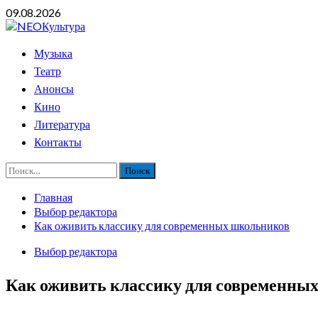
Перейти
09.08.2026
к
содержимому
Основное
Музыка
меню
Театр
Анонсы
Кино
Литература
Контакты
Найти:
Главная
Выбор редактора
Как оживить классику для современных школьников
Выбор редактора
Как оживить классику для современны