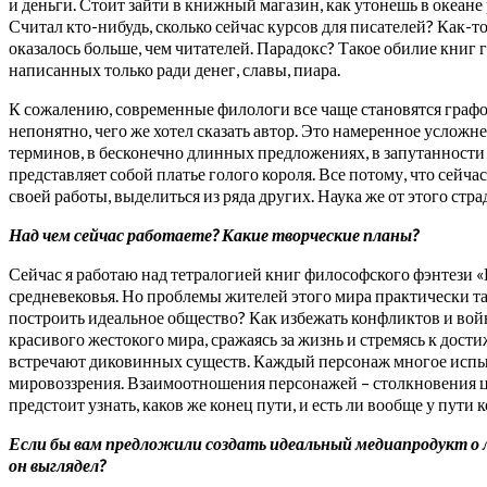
и деньги. Стоит зайти в книжный магазин, как утонешь в океан
Считал кто-нибудь, сколько сейчас курсов для писателей? Как-т
оказалось больше, чем читателей. Парадокс? Такое обилие книг 
написанных только ради денег, славы, пиара.
К сожалению, современные филологи все чаще становятся графо
непонятно, чего же хотел сказать автор. Это намеренное усложне
терминов, в бесконечно длинных предложениях, в запутанности в
представляет собой платье голого короля. Все потому, что сейч
своей работы, выделиться из ряда других. Наука же от этого стра
Над чем сейчас работаете? Какие творческие планы?
Сейчас я работаю над тетралогией книг философского фэнтези «
средневековья. Но проблемы жителей этого мира практически та
построить идеальное общество? Как избежать конфликтов и войн
красивого жестокого мира, сражаясь за жизнь и стремясь к дост
встречают диковинных существ. Каждый персонаж многое испыт
мировоззрения. Взаимоотношения персонажей – столкновения це
предстоит узнать, каков же конец пути, и есть ли вообще у пут
Если бы вам предложили создать идеальный медиапродукт о л
он выглядел?