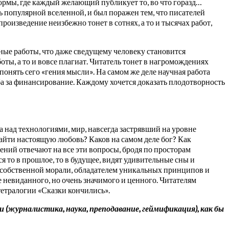
ормы, где каждый желающий публикует то, во что горазд…
нь популярной вселенной, и был поражен тем, что писателей
роизведение неизбежно тонет в сотнях, а то и тысячах работ,
ные работы, что даже сведущему человеку становится
оты, а то и вовсе плагиат. Читатель тонет в нагромождениях
понять сего «гения мысли». На самом же деле научная работа
ьба за финансирование. Каждому хочется доказать плодотворность
 над технологиями, мир, навсегда застрявший на уровне
найти настоящую любовь? Каков на самом деле бог? Как
ений отвечают на все эти вопросы, бродя по просторам
 то в прошлое, то в будущее, видят удивительные сны и
 собственной морали, обладателем уникальных принципов и
 невиданного, но очень значимого и ценного. Читателям
 тетралогии «Сказки кончились».
(журналистика, наука, преподавание, геймификация), как бы