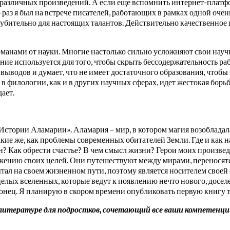
е различных произведений. А если еще вспомнить интернет-платф
о раз я был на встрече писателей, работающих в рамках одной оче
губительно для настоящих талантов. Действительно качественное п
манами от науки. Многие настолько сильно усложняют свои науч
ние используется для того, чтобы скрыть бессодержательность раб
ыводов и думает, что не имеет достаточного образования, чтобы 
ас в филологии, как и в других научных сферах, идет жестокая бор
дает.
Истории Аламарии». Аламария – мир, в котором магия возобладала
кие же, как проблемы современных обитателей Земли. Где и как 
? Как обрести счастье? В чем смысл жизни? Герои моих произвед
ижению своих целей. Они путешествуют между мирами, переносятся
ал на своем жизненном пути, поэтому является носителем своей
лых вселенных, которые ведут к появлению нечто нового, доселе
и конец. Я планирую в скором времени опубликовать первую книгу
итературе для подростков, сочетающий все ваши компетенции 