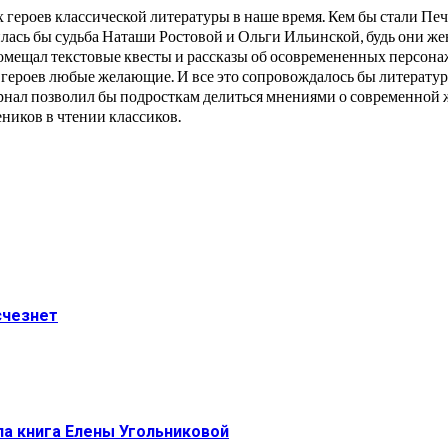
ех героев классической литературы в наше время. Кем бы стали Пе
лась бы судьба Наташи Ростовой и Ольги Ильинской, будь они ж
помещал текстовые квесты и рассказы об осовремененных персона
 героев любые желающие. И все это сопровождалось бы литерату
рнал позволил бы подросткам делиться мнениями о современной 
еников в чтении классиков.
счезнет
ла книга Елены Угольниковой