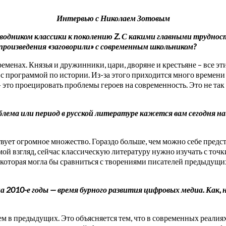
Интервью с Николаем Зотовым
оводником классики к поколению Z. С какими главными трудно
произведения «заговорили» с современным школьником?
еменах. Князья и дружинники, цари, дворяне и крестьяне – все э
 с программой по истории. Из-за этого приходится много времени 
 это проецировать проблемы героев на современность. Это не так
лема или период в русской литературе кажется вам сегодня н
вует огромное множество. Гораздо больше, чем можно себе предс
й взгляд, сейчас классическую литературу нужно изучать с точки
, которая могла бы сравниться с творениями писателей предыдущи
 2010-е годы — время бурного развития цифровых медиа. Как, 
чем в предыдущих. Это объясняется тем, что в современных реали