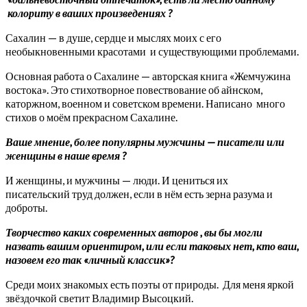
колориту в ваших произведениях
?
Сахалин — в душе, сердце и мыслях моих с его
необыкновенными красотами и существующими проблемами.
Основная работа о Сахалине — авторская книга «Жемчужина
востока». Это стихотворное повествование об айнском,
каторжном, военном и советском времени. Написано много
стихов о моём прекрасном Сахалине.
Ваше мнение, более популярны мужчины — писатели или
женщины в наше время
?
И женщины, и мужчины — люди. И цениться их
писательский труд должен, если в нём есть зерна разума и
доброты.
Творчество каких современных авторов
,
вы бы могли
назвать вашим ориентиром, или если таковых нет, кто ваш,
назовем его так «личный классик»
?
Среди моих знакомых есть поэты от природы. Для меня яркой
звёздочкой светит Владимир Высоцкий.