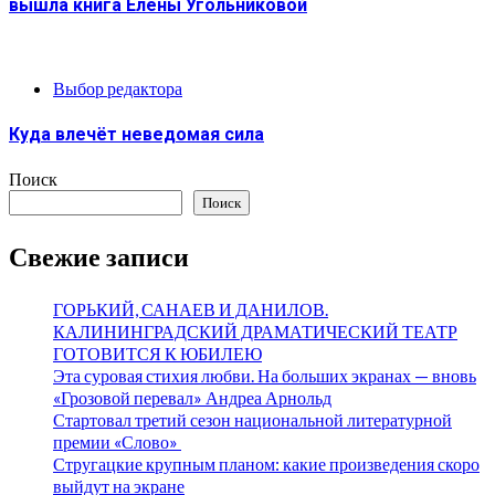
вышла книга Елены Угольниковой
Выбор редактора
Куда влечёт неведомая сила
Поиск
Поиск
Свежие записи
ГОРЬКИЙ, САНАЕВ И ДАНИЛОВ.
КАЛИНИНГРАДСКИЙ ДРАМАТИЧЕСКИЙ ТЕАТР
ГОТОВИТСЯ К ЮБИЛЕЮ
Эта суровая стихия любви. На больших экранах — вновь
«Грозовой перевал» Андреа Арнольд
Стартовал третий сезон национальной литературной
премии «Слово»
Стругацкие крупным планом: какие произведения скоро
выйдут на экране