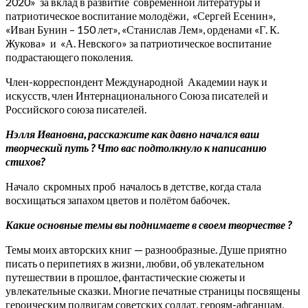
2020» за вклад в развитие современной литературы и
патриотическое воспитание молодёжи, «Сергей Есенин»,
«Иван Бунин – 150 лет», «Станислав Лем», орденами «Г. К.
Жукова» и «А. Невского» за патриотическое воспитание
подрастающего поколения.
Член-корреспондент Международной Академии наук и
искусств, член Интернационального Союза писателей и
Российского союза писателей.
Нэлля
Ивановна, расскажите как давно начался ваш
творческий путь
?
Что вас подтолкнуло к написанию
стихов?
Начало скромных проб началось в детстве, когда стала
восхищаться запахом цветов и полётом бабочек.
Какие основные темы вы поднимаете в своем творчестве
?
Темы моих авторских книг — разнообразные. Душе приятно
писать о перипетиях в жизни, любви, об увлекательном
путешествии в прошлое, фантастические сюжеты и
увлекательные сказки. Многие печатные страницы посвящены
героическим подвигам советских солдат, героям-афганцам,