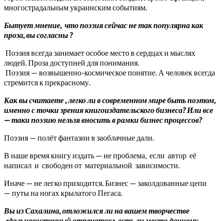
многострадальным украинским событиям.
Бытует мнение, что поэзия сейчас не так популярна как
проза, вы согласны
?
Поэзия всегда занимает особое место в сердцах и мыслях
людей. Проза доступней для понимания.
Поэзия — возвышенно-космическое понятие. А человек всегда
стремится к прекрасному.
Как вы считаете
,
легко ли в современном мире быть поэтом,
именно с точки зрения книгоиздательского бизнеса? Или все
— таки поэзию нельзя вносить в рамки бизнес процессов?
Поэзия — полёт фантазии в заоблачные дали.
В наше время книгу издать — не проблема, если автор её
написал и свободен от материальной зависимости.
Иначе — не легко приходится. Бизнес — заколдованные цепи
— путы на ногах крылатого Пегаса.
Вы из Сахалина, отложился ли на вашем творчестве
«дальневосточный отпечаток», е
сть ли место данному