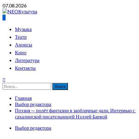
Перейти
07.08.2026
к
содержимому
Основное
Музыка
меню
Театр
Анонсы
Кино
Литература
Контакты
Найти:
Главная
Выбор редактора
Поэзия — полёт фантазии в заоблачные дали. Интервью с
сахалинской писательницей Нэллей Баевой
Выбор редактора