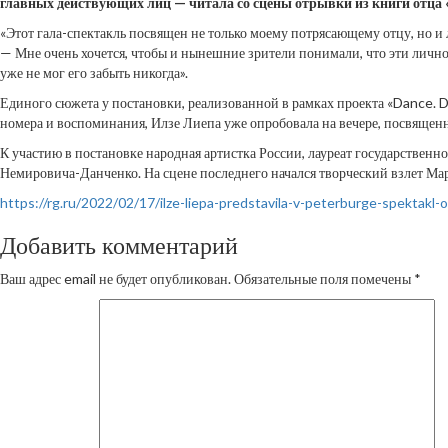
главных действующих лиц — читала со сцены отрывки из книги отца «Я
«Этот гала-спектакль посвящен не только моему потрясающему отцу, но и
— Мне очень хочется, чтобы и нынешние зрители понимали, что эти личнос
уже не мог его забыть никогда».
Единого сюжета у постановки, реализованной в рамках проекта «Dance. D
номера и воспоминания, Илзе Лиепа уже опробовала на вечере, посвящен
К участию в постановке народная артистка России, лауреат государстве
Немировича-Данченко. На сцене последнего начался творческий взлет Ма
https://rg.ru/2022/02/17/ilze-liepa-predstavila-v-peterburge-spektakl-
Добавить комментарий
Ваш адрес email не будет опубликован.
Обязательные поля помечены
*