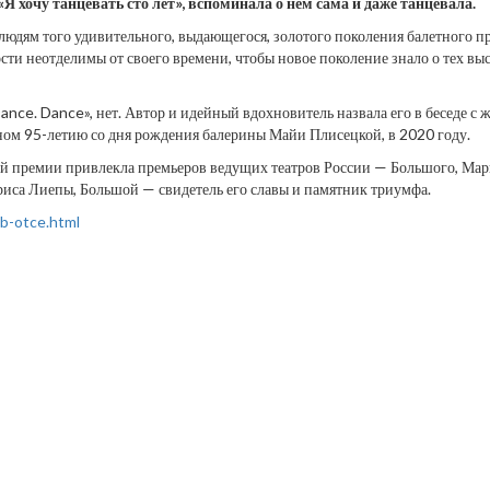
 хочу танцевать сто лет», вспоминала о нем сама и даже танцевала.
 людям того удивительного, выдающегося, золотого поколения балетного п
ти неотделимы от своего времени, чтобы новое поколение знало о тех выс
ance. Dance», нет. Автор и идейный вдохновитель назвала его в беседе 
ном 95-летию со дня рождения балерины Майи Плисецкой, в 2020 году.
нной премии привлекла премьеров ведущих театров России — Большого, Ма
риса Лиепы, Большой — свидетель его славы и памятник триумфа.
ob-otce.html