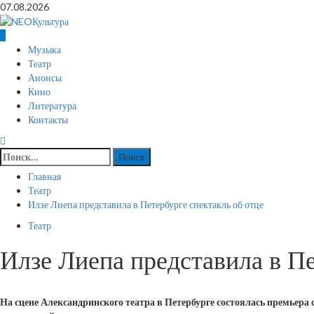
Перейти
07.08.2026
к
содержимому
Основное
Музыка
меню
Театр
Анонсы
Кино
Литература
Контакты
Найти:
Главная
Театр
Илзе Лиепа представила в Петербурге спектакль об отце
Театр
Илзе Лиепа представила в Пе
На сцене Александринского театра в Петербурге состоялась премьера 