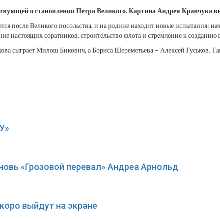
твующей о становлении Петра Великого. Картина Андрея Кравчука вы
ся после Великого посольства, и на родине находит новые испытания: нач
ние настоящих соратников, строительство флота и стремление к созданию
кова сыграет Милош Бикович, а Бориса Шереметьева – Алексей Гуськов. Т
У»
вновь «Грозовой перевал» Андреа Арнольд
коро выйдут на экране