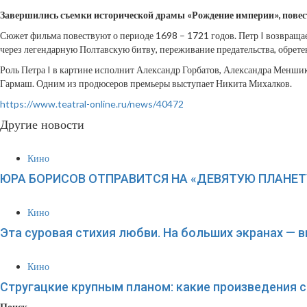
Завершились съемки исторической драмы «Рождение империи», повес
Сюжет фильма повествуют о периоде 1698 – 1721 годов. Петр I возвращает
через легендарную Полтавскую битву, переживание предательства, обрете
Роль Петра I в картине исполнит Александр Горбатов, Александра Менши
Гармаш. Одним из продюсеров премьеры выступает Никита Михалков.
https://www.teatral-online.ru/news/40472
Другие новости
Кино
ЮРА БОРИСОВ ОТПРАВИТСЯ НА «ДЕВЯТУЮ ПЛАНЕТ
Кино
Эта суровая стихия любви. На больших экранах — 
Кино
Стругацкие крупным планом: какие произведения с
Поиск