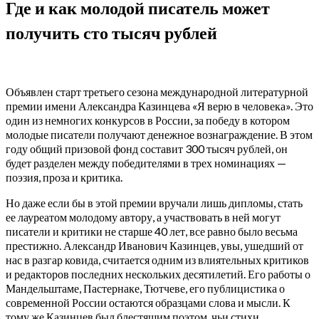
Где и как молодой писатель может
получить сто тысяч рублей
Объявлен старт третьего сезона международной литературной
премии имени Александра Казинцева «Я верю в человека». Это
один из немногих конкурсов в России, за победу в котором
молодые писатели получают денежное вознаграждение. В этом
году общий призовой фонд составит 300 тысяч рублей, он
будет разделен между победителями в трех номинациях —
поэзия, проза и критика.
Но даже если бы в этой премии вручали лишь дипломы, стать
ее лауреатом молодому автору, а участвовать в ней могут
писатели и критики не старше 40 лет, все равно было весьма
престижно. Александр Иванович Казинцев, увы, ушедший от
нас в разгар ковида, считается одним из влиятельных критиков
и редакторов последних нескольких десятилетий. Его работы о
Мандельштаме, Пастернаке, Тютчеве, его публицистика о
современной России остаются образцами слова и мысли. К
тому же Казинцев был блестящим поэтом, чьи стихи