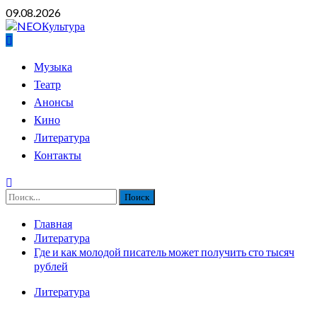
Перейти
09.08.2026
к
содержимому
Основное
Музыка
меню
Театр
Анонсы
Кино
Литература
Контакты
Найти:
Главная
Литература
Где и как молодой писатель может получить сто тысяч
рублей
Литература