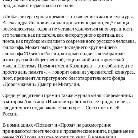
продолжают издаваться и сегодня.
«Любая литературная премия — это явление в жизни культуры.
Александра Ивановича я знал достаточно давно, ещё с конца
восьмидесятых годов и не уставал удивляться многогранности
его таланта, как писателя, как литературного критика, как
поэта, как глубоко мыслящего современного русского человека,
философа. Может быть, даже последнего крупнейшего
философа 20 века в России, который подвел своеобразные
итоги русской общественной, социальной и исторической
мысли. Поэтому Премия имени Казинцева — это событие, а не
просто дань памяти», — говорит один из учредителей конкурса,
поэт, президент литературного благотворительного фонда
«Дорога жизни» Дмитрий Мизгулин.
Среди учредителей премии также журнал «Наш современник»,
в котором Александр Иванович работал более тридцати лет; а
среди тех, кто поддерживает конкурс — Союз писателей
России.
В номинациях «Поэзия» и «Проза» на рассмотрение
принимаются поэтические и прозаические книги, изданные не
ранее 2022 года, а также рукописи книг. В номинации