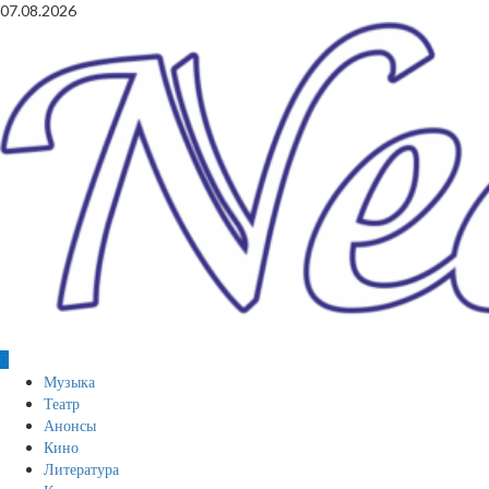
Перейти
07.08.2026
к
содержимому
Основное
Музыка
меню
Театр
Анонсы
Кино
Литература