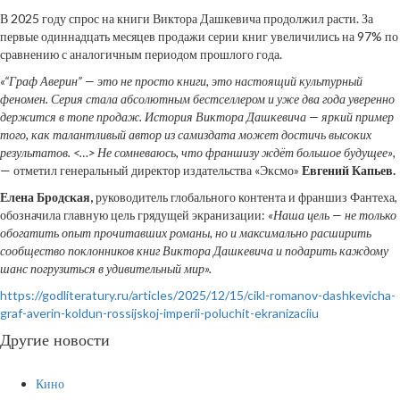
В 2025 году спрос на книги Виктора Дашкевича продолжил расти. За
первые одиннадцать месяцев продажи серии книг увеличились на 97% по
сравнению с аналогичным периодом прошлого года.
«“Граф Аверин” — это не просто книги, это настоящий культурный
феномен. Серия стала абсолютным бестселлером и уже два года уверенно
держится в топе продаж. История Виктора Дашкевича — яркий пример
того, как талантливый автор из самиздата может достичь высоких
результатов. <…> Не сомневаюсь, что франшизу ждёт большое будущее»
,
— отметил генеральный директор издательства «Эксмо»
Евгений Капьев.
Елена Бродская,
руководитель глобального контента и франшиз Фантеха,
обозначила главную цель грядущей экранизации:
«Наша цель — не только
обогатить опыт прочитавших романы, но и максимально расширить
сообщество поклонников книг Виктора Дашкевича и подарить каждому
шанс погрузиться в удивительный мир».
https://godliteratury.ru/articles/2025/12/15/cikl-romanov-dashkevicha-
graf-averin-koldun-rossijskoj-imperii-poluchit-ekranizaciiu
Другие новости
Кино