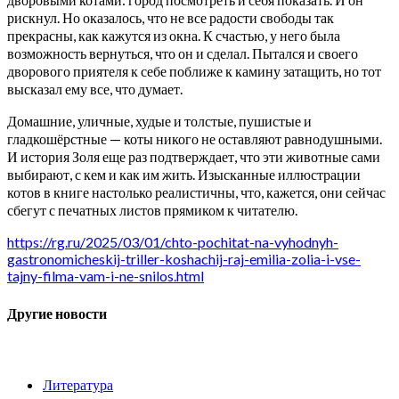
рискнул. Но оказалось, что не все радости свободы так
прекрасны, как кажутся из окна. К счастью, у него была
возможность вернуться, что он и сделал. Пытался и своего
дворового приятеля к себе поближе к камину затащить, но тот
высказал ему все, что думает.
Домашние, уличные, худые и толстые, пушистые и
гладкошёрстные — коты никого не оставляют равнодушными.
И история Золя еще раз подтверждает, что эти животные сами
выбирают, с кем и как им жить. Изысканные иллюстрации
котов в книге настолько реалистичны, что, кажется, они сейчас
сбегут с печатных листов прямиком к читателю.
https://rg.ru/2025/03/01/chto-pochitat-na-vyhodnyh-
gastronomicheskij-triller-koshachij-raj-emilia-zolia-i-vse-
tajny-filma-vam-i-ne-snilos.html
Другие новости
Литература