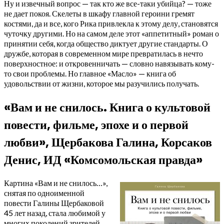
Ну и извечный вопрос — так кто же все-таки убийца? — тоже
не дает покоя. Скелеты в шкафу главной героини гремят
костями, да и все, кого Рика привлекла к этому делу, становятся
чуточку другими. Но на самом деле этот «аппетитный» роман о
принятии себя, когда общество диктует другие стандарты. О
дружбе, которая в современном мире превратилась в нечто
поверхностное: и откровенничать — словно навязывать кому-
то свои проблемы. Но главное «Масло» — книга об
удовольствии от жизни, которое мы разучились получать.
«Вам и не снилось. Книга о культовой
повести, фильме, эпохе и о первой
любви», Щербакова Галина, Корсаков
Денис, ИД «Комсомольская правда»
Картина «Вам и не снилось…»,
снятая по одноименной
повести Галины Щербаковой
45 лет назад, стала любимой у
многих поколений зрителей.