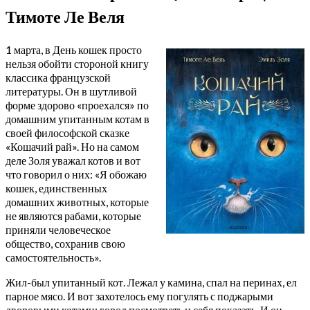
Тимоте Ле Веля
1 марта, в День кошек просто
нельзя обойти стороной книгу
классика французской
литературы. Он в шутливой
форме здорово «проехался» по
домашним упитанным котам в
своей философской сказке
«Кошачий рай». Но на самом
деле Золя уважал котов и вот
что говорил о них: «Я обожаю
кошек, единственных
домашних животных, которые
не являются рабами, которые
приняли человеческое
общество, сохранив свою
самостоятельность».
Жил-был упитанный кот. Лежал у камина, спал на перинах, ел
парное мясо. И вот захотелось ему погулять с поджарыми
дворовыми котами: город посмотреть и себя показать. И он