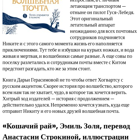
летающим транспортом —
отныне он пилот Гуся-Лебедя.
Этот оригинальный
летательный аппарат
неожиданно для всех почтовых
сотрудников подчиняется
Никите и с этого самого момента жизнь его наполняется
приключениями. Тут тебе и избушки на курьих ножках, и вода
живая и мертвая, и волшебники самые разные. А еще совы по
поселку разлетались и сотрудникам почты вместе с Китом
предстоит разгадать, кто же за этим стоит.
Книга Дарьи Герасимовой не то чтобы ответ Хогвартсу с
русским акцентом. Скорее история про волшебство, которого
всем нам так не хватает, чудо, в которое так хочется верить.
Хитрый ход издателей — история с продолжением —
действительно удался. Непременно хочется узнать, куда еще
отправит Никиту и его новых друзей волшебная почта.
«Кошачий рай», Эмиль Золя, перевод
Анастасии Строкиной, иллюстрации