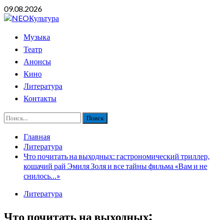
Перейти
09.08.2026
к
содержимому
Основное
Музыка
меню
Театр
Анонсы
Кино
Литература
Контакты
Найти:
Главная
Литература
Что почитать на выходных: гастрономический триллер,
кошачий рай Эмиля Золя и все тайны фильма «Вам и не
снилось…»
Литература
Что почитать на выходных: