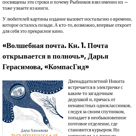
посвящены эти строки и почему Рыбников взял именно их —
тоже узнаете из книги.
У любителей картины издание вызовет ностальгию о времени,
которое осталось позади. А кто-то, возможно, впервые откроет
для себя это прекрасное кино.
«Волшебная почта. Кн. 1. Почта
открывается в полночь», Дарья
Герасимова, «КомпасГид»
Двенадцатилетний Никита
встречается в электричке с
каким-то загадочным
дедушкой и, прячась от
ненавистных одноклассников,
следуя за своим спутником,
попадает в необыкновенное
почтовое отделение, где
становится курьером. Но
непростым, а с личным