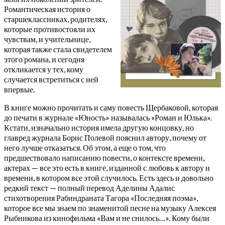
Романтическая история о
старшеклассниках, родителях,
которые противостояли их
чувствам, и учительнице,
которая также стала свидетелем
этого романа, и сегодня
откликается у тех, кому
случается встретиться с ней
впервые.
В книге можно прочитать и саму повесть Щербаковой, которая
до печати в журнале «Юность» называлась «Роман и Юлька».
Кстати, изначально история имела другую концовку, но
главред журнала Борис Полевой пояснил автору, почему от
него лучше отказаться. Об этом, а еще о том, что
предшествовало написанию повести, о контексте времени,
актерах — все это есть в книге, изданной с любовь к автору и
времени, в котором все этой случилось. Есть здесь и довольно
редкий текст — полный перевод Аделины Адалис
стихотворения Рабиндраната Тагора «Последняя поэма»,
которое все мы знаем по знаменитой песне на музыку Алексея
Рыбникова из кинофильма «Вам и не снилось…». Кому были