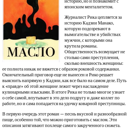
историю, но и познакомит с
японским менталитетом.
Журналист Рика цепляется за
историю Кадзии Манако,
которую подозревают в
вымогательстве и убийствах
мужчин, с которыми она
крутила романы.
Общественность возмущает не
столько сами преступления,
сколько внешность женщины:
ее полнота никак не вяжется с образом роковой содержанки.
Окончательный приговор еще не вынесен и Рико решает
выяснить напрямую у Кадзии, как все было на самом деле. Путь
к «правде» об этой женщине лежит через наслаждение
кулинарными изысками. В итоге Рика не только многое узнает
о себе самой, впутывает в это дело подругу и даже коллег по
работе, но и сама попадается на удочку коварной преступницы.
В первую очередь этот роман — песнь вкусной и разнообразной
пище, особенно той, что можно приготовить с маслом. Эти
описания затягивают похлеще самого закрученного сюжета.