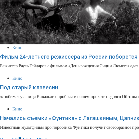
Кино
Фильм 24-летнего режиссера из России поборется 
Режиссер Рауль Гейдаров с фильмом «День рождения Сидни Люмета» едет в
Кино
Под старый клавесин
«Любимая ученица Вивальди» пробыла в нашем прокате недолго Об этом пр
Кино
Начались съемки «Фунтика» с Лагашкиным, Цапни
Известный мультфильм про поросенка Фунтика получит своеобразное про