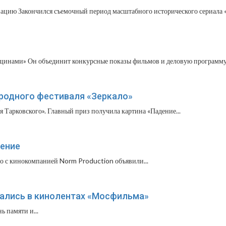
цию Закончился съемочный период масштабного исторического сериала «
инами» Он объединит конкурсные показы фильмов и деловую программу.
ародного фестиваля «Зеркало»
Тарковского». Главный приз получила картина «Падение...
жение
о с кинокомпанией Norm Production объявили...
тались в кинолентах «Мосфильма»
ь памяти и...