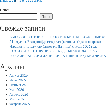
Пагинация
Назад
1
2
3
4
5
6
…
125
Далее
записей
Поиск
Поиск
Свежие записи
В МОСКВЕ СОСТОИТСЯ III РОССИЙСКИЙ ИЛЛЮЗИОННЫЙ Ф
21 августа в Екатеринбурге стартует фестиваль «Красная строка»
«Премия Читателя» опубликовала Длинный список 2026 года
ЮРА БОРИСОВ ОТПРАВИТСЯ НА «ДЕВЯТУЮ ПЛАНЕТУ»
ГОРЬКИЙ, САНАЕВ И ДАНИЛОВ. КАЛИНИНГРАДСКИЙ ДРАМ
Архивы
Август 2026
Июль 2026
Июнь 2026
Май 2026
Апрель 2026
Март 2026
Февраль 2026