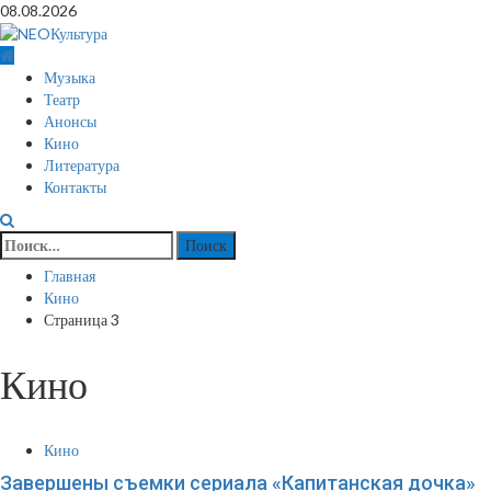
Перейти
08.08.2026
к
содержимому
Основное
Музыка
меню
Театр
Анонсы
Кино
Литература
Контакты
Найти:
Главная
Кино
Страница 3
Кино
Кино
Завершены съемки сериала «Капитанская дочка»