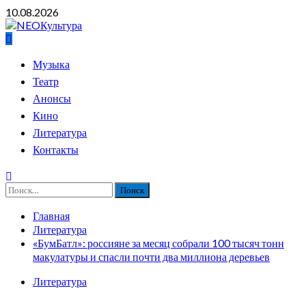
Перейти
10.08.2026
к
содержимому
Основное
Музыка
меню
Театр
Анонсы
Кино
Литература
Контакты
Найти:
Главная
Литература
«БумБатл»: россияне за месяц собрали 100 тысяч тонн
макулатуры и спасли почти два миллиона деревьев
Литература