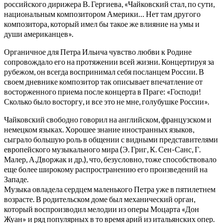
российского дирижера В. Гергиева, «Чайковский стал, по сути,
национальным композитором Америки… Нет там другого
композитора, который имел бы такое же влияние на умы и
души американцев».
Органичное для Петра Ильича чувство любви к Родине
сопровождало его на протяжении всей жизни. Концертируя за
рубежом, он всегда воспринимал себя посланцем России. В
своем дневнике композитор так описывает впечатление от
восторженного приема после концерта в Праге: «Господи!
Сколько было восторгу, и все это не мне, голубушке России».
Чайковский свободно говорил на английском, французском и
немецком языках. Хорошее знание иностранных языков,
сыграло большую роль в общении с видными представителями
европейского музыкального мира (Э. Григ, К. Сен-Санс, Г.
Малер, А.Дворжак и др.), что, безусловно, тоже способствовало
еще более широкому распространению его произведений на
Западе.
Музыка овладела сердцем маленького Петра уже в пятилетнем
возрасте. В родительском доме был механический орган,
который воспроизводил мелодии из оперы Моцарта «Дон
Жуан» и ряд популярных в то время арий из итальянских опер.