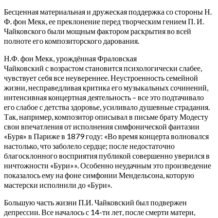
Бесценная материальная и дружеская поддержка со стороны Н.
Ф. фон Мекк, ее преклонение перед творческим гением П. И.
Чайковского были мощным фактором раскрытия во всей
полноте его композиторского дарования.
Н.Ф. фон Мекк, урождённая Фраловская
Чайковский с возрастом становится психологически слабее,
чувствует себя все неувереннее. Неустроенность семейной
жизни, несправедливая критика его музыкальных сочинений,
интенсивная концертная деятельность – все это подтачивало
его слабое с детства здоровье, усиливало душевные страдания.
Так, например, композитор описывал в письме брату Модесту
свои впечатления от исполнения симфонической фантазии
«Буря» в Париже в 1879 году: «Во время концерта волновался
настолько, что заболело сердце; после недостаточно
благосклонного восприятия публикой совершенно уверился в
ничтожности «Бури»». Особенно неудачным это произведение
показалось ему на фоне симфонии Мендельсона, которую
мастерски исполнили до «Бури».
Большую часть жизни П.И. Чайковский был подвержен
депрессии. Все началось с 14-ти лет, после смерти матери,