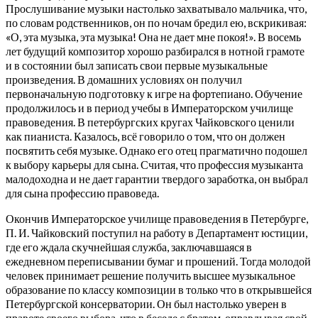
Прослушивание музыки настолько захватывало мальчика, что,
по словам родственников, он по ночам бредил ею, вскрикивая:
«О, эта музыка, эта музыка! Она не дает мне покоя!». В восемь
лет будущий композитор хорошо разбирался в нотной грамоте
и в состоянии был записать свои первые музыкальные
произведения. В домашних условиях он получил
первоначальную подготовку к игре на фортепиано. Обучение
продолжилось и в период учебы в Императорском училище
правоведения. В петербургских кругах Чайковского ценили
как пианиста. Казалось, всё говорило о том, что он должен
посвятить себя музыке. Однако его отец прагматично подошел
к выбору карьеры для сына. Считая, что профессия музыканта
малодоходна и не дает гарантии твердого заработка, он выбрал
для сына профессию правоведа.
Окончив Императорское училище правоведения в Петербурге,
П. И. Чайковский поступил на работу в Департамент юстиции,
где его ждала скучнейшая служба, заключавшаяся в
ежедневном переписывании бумаг и прошений. Тогда молодой
человек принимает решение получить высшее музыкальное
образование по классу композиции в только что в открывшейся
Петербургской консерватории. Он был настолько уверен в
правоте своего выбора, что в беседе с братом, оправдывая свой