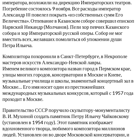
императора, возложили на дирекцию Императорских театров.
Погребение состоялось 9 ноября. Все расходы император
Александр III повелел покрыть «из собственных сумм Его
Величества». Отпевание в Казанском соборе совершил епископ
Нарвский Никандр (Молчанов). Пели хор певчих Казанского
собора и хор Императорской русской оперы. Собор не мог
вместить всех, желавших помолиться об упокоении души
Петра Ильича.
Композитора похоронили в Санкт-Петербурге, в Некрополе
мастеров искусств Александро-Невской лавры.
Именем великого композитора назван город в Пермском крае,
улицы многих городов, консерватории в Москве и Киеве,
музыкальные училища и школы, знаменитый концертный зал в
Москве… Его имя носит один из престижнейших
международных музыкальных конкурсов, который с 1957 года
проходит в Москве.
Правительство СССР поручило скульптору-монументалисту
В. И. Мухиной создать памятник Петру Ильичу Чайковскому
(установлен в 1954 году). Этот памятник изображает
вдохновенного творца, любимого композитора миллионов
людей. Установлен он во дворе Московской консерватории, и