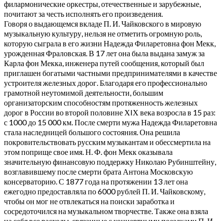
филармонические оркестры, отечественные и зарубежные,
почитают за честь исполнять его произведения.
Говоря о выдающемся вкладе П. И. Чайковского в мировую
музыкальную культуру, нельзя не отметить огромную роль,
которую сыграла в его жизни Надежда Филаретовна фон Мекк,
урожденная Фраловская. В 17 лет она была выдана замуж за
Карла фон Мекка, инженера путей сообщения, который был
приглашен богатыми частными предпринимателями в качестве
устроителя железных дорог. Благодаря его профессионально
грамотной неутомимой деятельности, большим
организаторским способностям протяженность железных
дорог в России во второй половине ХIХ века возросла в 15 раз:
с 1000 до 15 000 км. После смерти мужа Надежда Филаретовна
стала наследницей большого состояния. Она решила
покровительствовать русским музыкантам и обессмертила на
этом поприще свое имя. Н. Ф. фон Мекк оказывала
значительную финансовую поддержку Николаю Рубинштейну,
возглавившему после смерти брата Антона Московскую
консерваторию. С 1877 года на протяжении 13 лет она
ежегодно предоставляла по 6000 рублей П. И. Чайковскому,
чтобы он мог не отвлекаться на поиски заработка и
сосредоточился на музыкальном творчестве. Также она взяла
на себя все расходы, связанные с концертными поездками П. И.