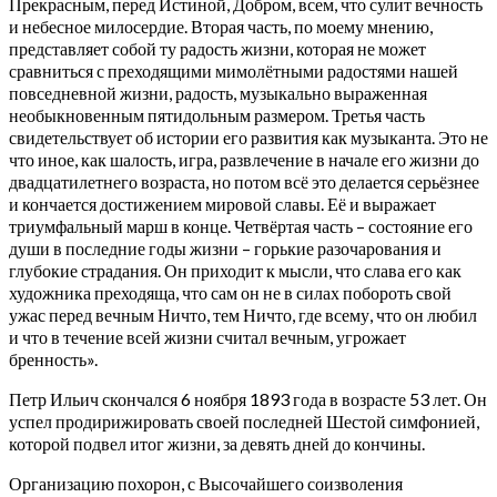
Прекрасным, перед Истиной, Добром, всем, что сулит вечность
и небесное милосердие. Вторая часть, по моему мнению,
представляет собой ту радость жизни, которая не может
сравниться с преходящими мимолётными радостями нашей
повседневной жизни, радость, музыкально выраженная
необыкновенным пятидольным размером. Третья часть
свидетельствует об истории его развития как музыканта. Это не
что иное, как шалость, игра, развлечение в начале его жизни до
двадцатилетнего возраста, но потом всё это делается серьёзнее
и кончается достижением мировой славы. Её и выражает
триумфальный марш в конце. Четвёртая часть – состояние его
души в последние годы жизни – горькие разочарования и
глубокие страдания. Он приходит к мысли, что слава его как
художника преходяща, что сам он не в силах побороть свой
ужас перед вечным Ничто, тем Ничто, где всему, что он любил
и что в течение всей жизни считал вечным, угрожает
бренность».
Петр Ильич скончался 6 ноября 1893 года в возрасте 53 лет. Он
успел продирижировать своей последней Шестой симфонией,
которой подвел итог жизни, за девять дней до кончины.
Организацию похорон, с Высочайшего соизволения