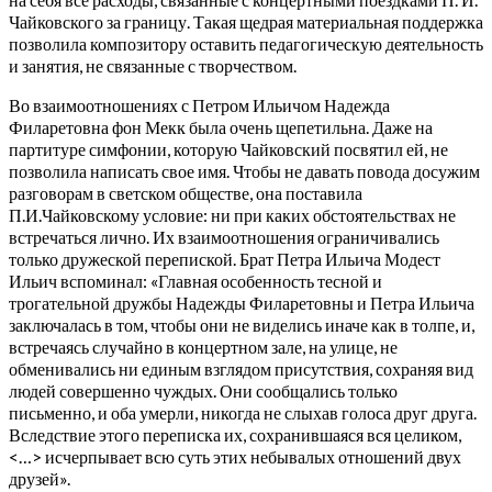
Чайковского за границу. Такая щедрая материальная поддержка
позволила композитору оставить педагогическую деятельность
и занятия, не связанные с творчеством.
Во взаимоотношениях с Петром Ильичом Надежда
Филаретовна фон Мекк была очень щепетильна. Даже на
партитуре симфонии, которую Чайковский посвятил ей, не
позволила написать свое имя. Чтобы не давать повода досужим
разговорам в светском обществе, она поставила
П.И.Чайковскому условие: ни при каких обстоятельствах не
встречаться лично. Их взаимоотношения ограничивались
только дружеской перепиской. Брат Петра Ильича Модест
Ильич вспоминал: «Главная особенность тесной и
трогательной дружбы Надежды Филаретовны и Петра Ильича
заключалась в том, чтобы они не виделись иначе как в толпе, и,
встречаясь случайно в концертном зале, на улице, не
обменивались ни единым взглядом присутствия, сохраняя вид
людей совершенно чуждых. Они сообщались только
письменно, и оба умерли, никогда не слыхав голоса друг друга.
Вследствие этого переписка их, сохранившаяся вся целиком,
<…> исчерпывает всю суть этих небывалых отношений двух
друзей».