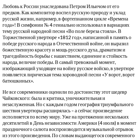
Любовь к России унаследована Петром Ильичом от его
предков. Как композитор воспел русскую природу и уклад
русской жизни, например, в фортепианном цикле «Времена
года»! В симфонии № 4 гениально использовал в вариациях
тему русской народной песни «Во поле береза стояла». В
Торжественной увертюре «1812 год», написанной в память о
победе русского народа в Отечественной войне, он выразил
божественную красоту и мощь русского духа, драматизм и
трагедийность борьбы с нашествием, единение и стойкость
народа, величие победы. В самый тревожный момент,
изображающий уходящее на войну русское войско, в увертюре
появляется лирическая тема хороводной песни «У ворот, ворот
батюшкиных».
Не все современники оценили по достоинству этот шедевр
Чайковского: была и критика, уничижительная и
незаслуженная. Но с каждым годом география триумфального
шествия увертюры расширялась – а сейчас произведение
исполняется по всему миру. Уже на протяжении нескольких
десятилетий в День независимости Америки (4 июля) в момент
праздничного салюта воспроизводится музыкальной отрывок
из этого произведения. По словам выдающегося современного