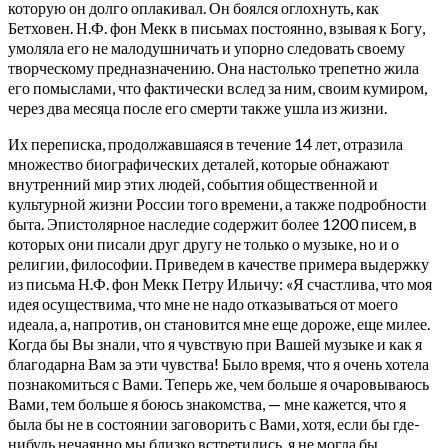
которую он долго оплакивал. Он боялся оглохнуть, как
Бетховен. Н.Ф. фон Мекк в письмах постоянно, взывая к Богу,
умоляла его не малодушничать и упорно следовать своему
творческому предназначению. Она настолько трепетно жила
его помыслами, что фактически вслед за ним, своим кумиром,
через два месяца после его смерти также ушла из жизни.
Их переписка, продолжавшаяся в течение 14 лет, отразила
множество биографических деталей, которые обнажают
внутренний мир этих людей, события общественной и
культурной жизни России того времени, а также подробности
быта. Эпистолярное наследие содержит более 1200 писем, в
которых они писали друг другу не только о музыке, но и о
религии, философии. Приведем в качестве примера выдержку
из письма Н.Ф. фон Мекк Петру Ильичу: «Я счастлива, что моя
идея осуществима, что мне не надо отказываться от моего
идеала, а, напротив, он становится мне еще дороже, еще милее.
Когда бы Вы знали, что я чувствую при Вашей музыке и как я
благодарна Вам за эти чувства! Было время, что я очень хотела
познакомиться с Вами. Теперь же, чем больше я очаровываюсь
Вами, тем больше я боюсь знакомства, — мне кажется, что я
была бы не в состоянии заговорить с Вами, хотя, если бы где-
нибудь нечаянно мы близко встретились, я не могла бы