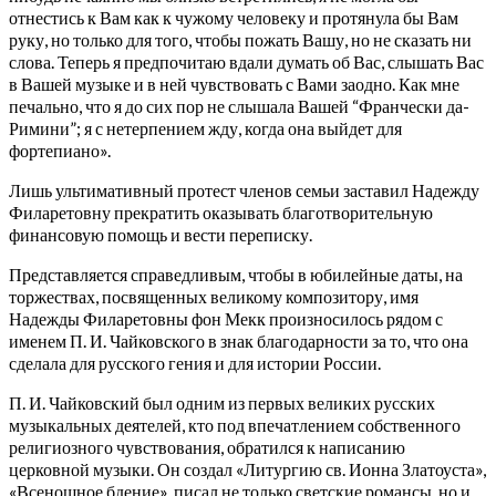
отнестись к Вам как к чужому человеку и протянула бы Вам
руку, но только для того, чтобы пожать Вашу, но не сказать ни
слова. Теперь я предпочитаю вдали думать об Вас, слышать Вас
в Вашей музыке и в ней чувствовать с Вами заодно. Как мне
печально, что я до сих пор не слышала Вашей “Франчески да-
Римини”; я с нетерпением жду, когда она выйдет для
фортепиано».
Лишь ультимативный протест членов семьи заставил Надежду
Филаретовну прекратить оказывать благотворительную
финансовую помощь и вести переписку.
Представляется справедливым, чтобы в юбилейные даты, на
торжествах, посвященных великому композитору, имя
Надежды Филаретовны фон Мекк произносилось рядом с
именем П. И. Чайковского в знак благодарности за то, что она
сделала для русского гения и для истории России.
П. И. Чайковский был одним из первых великих русских
музыкальных деятелей, кто под впечатлением собственного
религиозного чувствования, обратился к написанию
церковной музыки. Он создал «Литургию св. Ионна Златоуста»,
«Всенощное бдение», писал не только светские романсы, но и