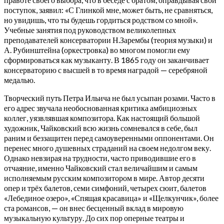
поступок, заявил: «С Глинкой мне, может быть, не сравняться,
но увидишь, что ты будешь гордиться родством со мной».
Учебные занятия под руководством великолепных
преподавателей консерватории Н.Зарембы (теория музыки) и
А. Рубинштейна (оркестровка) во многом помогли ему
сформироваться как музыканту. В 1865 году он заканчивает
консерваторию с высшей в то время наградой — серебряной
медалью.
Творческий путь Петра Ильича не был усыпан розами. Часто в
его адрес звучала необоснованная критика амбициозных
коллег, уязвлявшая композитора. Как настоящий большой
художник, Чайковский всю жизнь сомневался в себе, был
раним и беззащитен перед самоуверенными оппонентами. Он
перенес много душевных страданий на своем недолгом веку.
Однако невзирая на трудности, часто приводившие его в
отчаяние, именно Чайковский стал величайшим и самым
исполняемым русским композитором в мире. Автор десяти
опер и трёх балетов, семи симфоний, четырех сюит, балетов
«Лебединое озеро», «Спящая красавица» и «Щелкунчик», более
ста романсов, — он внес бесценный вклад в мировую
музыкальную культуру. До сих пор оперные театры и