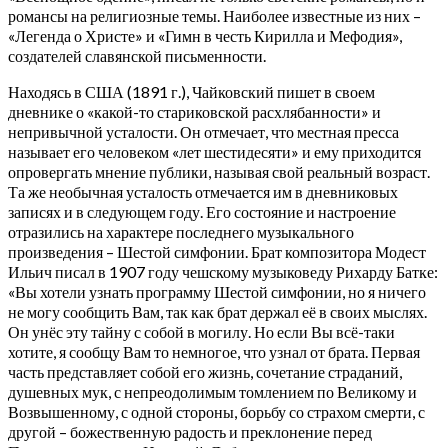
романсы на религиозные темы. Наиболее известные из них –
«Легенда о Христе» и «Гимн в честь Кирилла и Мефодия»,
создателей славянской письменности.
Находясь в США (1891 г.), Чайковский пишет в своем
дневнике о «какой-то стариковской расхлябанности» и
непривычной усталости. Он отмечает, что местная пресса
называет его человеком «лет шестидесяти» и ему приходится
опровергать мнение публики, называя свой реальный возраст.
Та же необычная усталость отмечается им в дневниковых
записях и в следующем году. Его состояние и настроение
отразились на характере последнего музыкального
произведения – Шестой симфонии. Брат композитора Модест
Ильич писал в 1907 году чешскому музыковеду Рихарду Батке:
«Вы хотели узнать программу Шестой симфонии, но я ничего
не могу сообщить Вам, так как брат держал её в своих мыслях.
Он унёс эту тайну с собой в могилу. Но если Вы всё-таки
хотите, я сообщу Вам то немногое, что узнал от брата. Первая
часть представляет собой его жизнь, сочетание страданий,
душевных мук, с непреодолимым томлением по Великому и
Возвышенному, с одной стороны, борьбу со страхом смерти, с
другой – божественную радость и преклонение перед