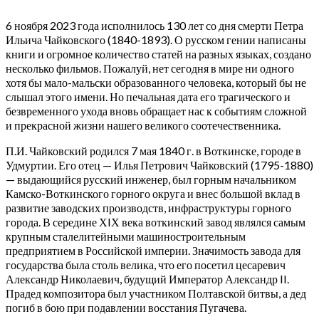
6 ноября 2023 года исполнилось 130 лет со дня смерти Петра
Ильича Чайковского (1840-1893). О русском гении написаны
книги и огромное количество статей на разных языках, создано
несколько фильмов. Пожалуй, нет сегодня в мире ни одного
хотя бы мало-мальски образованного человека, который бы не
слышал этого имени. Но печальная дата его трагического и
безвременного ухода вновь обращает нас к событиям сложной
и прекрасной жизни нашего великого соотечественника.
П.И. Чайковский родился 7 мая 1840 г. в Воткинске, городе в
Удмуртии. Его отец — Илья Петрович Чайковский (1795-1880)
— выдающийся русский инженер, был горным начальником
Камско-Воткинского горного округа и внес большой вклад в
развитие заводских производств, инфраструктуры горного
города. В середине ХIХ века воткинский завод являлся самым
крупным сталелитейными машиностроительным
предприятием в Российской империи. Значимость завода для
государства была столь велика, что его посетил цесаревич
Александр Николаевич, будущий Император Александр II.
Прадед композитора был участником Полтавской битвы, а дед
погиб в бою при подавлении восстания Пугачева.