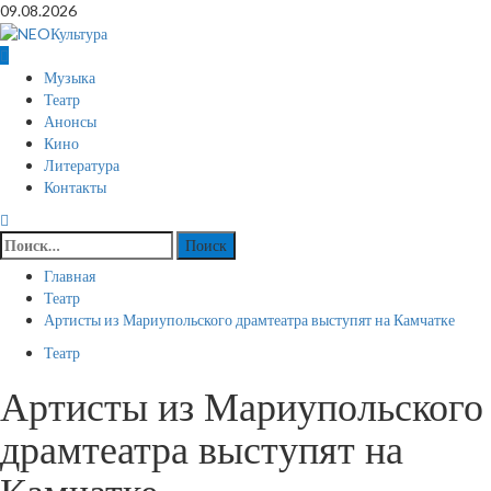
Перейти
09.08.2026
к
содержимому
Основное
Музыка
меню
Театр
Анонсы
Кино
Литература
Контакты
Найти:
Главная
Театр
Артисты из Мариупольского драмтеатра выступят на Камчатке
Театр
Артисты из Мариупольского
драмтеатра выступят на