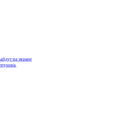
ыйдут на экране
лепухина