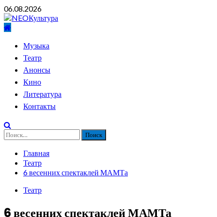
Перейти
06.08.2026
к
содержимому
Основное
Музыка
меню
Театр
Анонсы
Кино
Литература
Контакты
Найти:
Главная
Театр
6 весенних спектаклей МАМТа
Театр
6 весенних спектаклей МАМТа