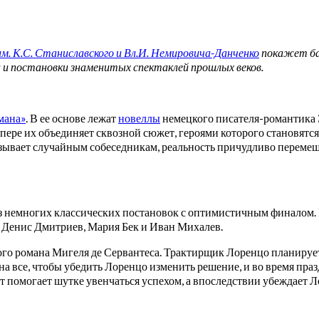
. К.С. Станиславского и Вл.И. Немировича-Данченко
покажет бал
а и постановки знаменитых спектаклей прошлых веков.
мана»
. В ее основе лежат
новеллы
немецкого писателя-романтика 
ере их объединяет сквозной сюжет, героями которого становятся
азывает случайным собеседникам, реальность причудливо перемеш
з немногих классических постановок с оптимистичным финалом
 Денис Дмитриев, Мария Бек и Иван Михалев.
го романа Мигеля де Сервантеса. Трактирщик Лоренцо планирует 
а все, чтобы убедить Лоренцо изменить решение, и во время пра
помогает шутке увенчаться успехом, а впоследствии убеждает Л