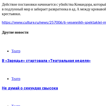
Действие постановки начинается с убийства Командора, который
в подлунный мир и забирает развратника в ад. А между кроваво
крестьянки.
https://www.culture.ru/news/257006/6-vesennikh-spektaklei-
Другие новости
Театр
В «Зарядье» стартовала «Театральная неделя»
Театр
Не думай о секундах свысока
Театр