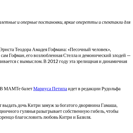
етные и оперные постановки, яркие оперетты и спектакли для
Эрнста Теодора Амадея Гофмана: «Песочный человек»,
 сам Гофман, его возлюбленная Стелла и демонический злодей —
ивается с вымыслом. В 2012 году эта зрелищная и динамичная
. В МАМТе балет
Мариуса Петипа
идет в редакции Рудольфа
выдать дочь Китри замуж за богатого дворянина Гамаша,
здничного гулянья разыгрывает собственную гибель, чтобы
оренцо благословить любовь Китри и Базиля.