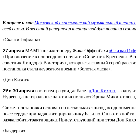
В апреле и мае
Московский академический музыкальный театр им
всей семьи. В весенний репертуар театра войдут новинки сезон
«Сказки Гофмана»
27 апреля
МАМТ покажет оперу Жака Оффенбаха
«Сказки Гоф
«Приключение в новогоднюю ночь» и «Советник Креспель». В оп
советник Линдорф. В историях, которые заглавный герой расск
постановка стала лауреатом премии «Золотая маска».
«Дон Кихот»
29 и 30 апреля
гости театра увидят балет
«Дон Кихот»
— одну и
Нуреева, а центральные партии исполняют Эрика Микиртичева,
Сюжет постановки основан на нескольких эпизодах одноименно
но ее сердце принадлежит цирюльнику Базилю. Он готов пойти н
разжалобить трактирщика. Присутствующий при этом Дон Кихот 
«Баядерка»