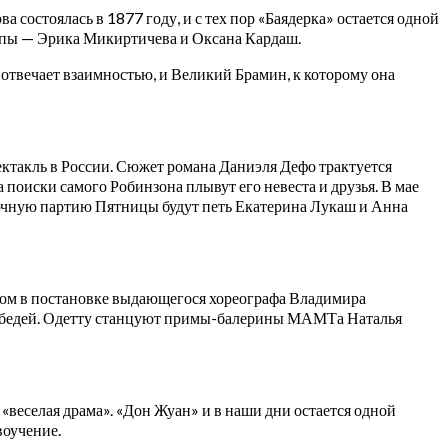
а состоялась в 1877 году, и с тех пор «Баядерка» остается одной
пы — Эрика Микиртичева и Оксана Кардаш.
твечает взаимностью, и Великий Брамин, к которому она
ктакль в России. Сюжет романа Даниэля Дефо трактуется
 поиски самого Робинзона плывут его невеста и друзья. В мае
ючную партию Пятницы будут петь Екатерина Лукаш и Анна
лом в постановке выдающегося хореографа Владимира
 лебедей. Одетту станцуют примы-балерины МАМТа Наталья
ть «веселая драма». «Дон Жуан» и в наши дни остается одной
воучение.