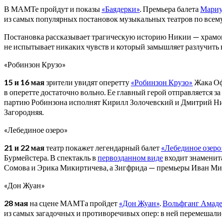
В МАМТе пройдут и показы
«Баядерки»
. Премьера балета
Мариу
из самых популярных постановок музыкальных театров по всем
Постановка рассказывает трагическую историю Никии — храмов
не испытывает никаких чувств и который замышляет разлучить
«Робинзон Крузо»
15 и 16 мая
зрители увидят оперетту
«Робинзон Крузо»
Жака Оф
в оперетте достаточно вольно. Ее главный герой отправляется з
партию Робинзона исполнят Кирилл Золочевский и Дмитрий Ник
Загородняя.
«Лебединое озеро»
21 и 22 мая
театр покажет легендарный балет
«Лебединое озеро
Бурмейстера. В спектакль в
первозданном виде
входит знаменит
Сомова и Эрика Микиртичева, а Зигфрида — премьеры Иван Ми
«Дон Жуан»
28 мая
на сцене МАМТа пройдет
«Дон Жуан»
.
Вольфганг Амад
из самых загадочных и противоречивых опер: в ней перемешались