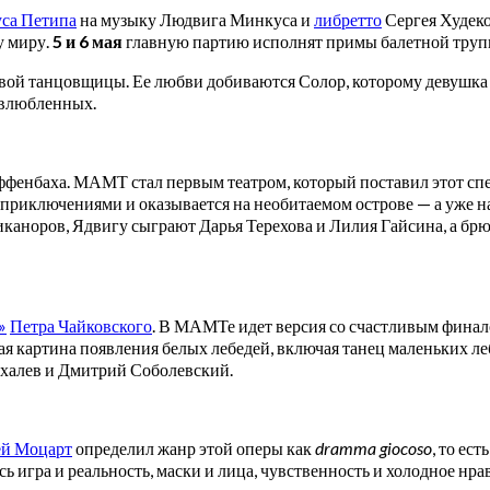
са Петипа
на музыку Людвига Минкуса и
либретто
Сергея Худеков
у миру.
5 и 6 мая
главную партию исполнят примы балетной труп
ой танцовщицы. Ее любви добиваются Солор, которому девушка о
 влюбленных.
фенбаха. МАМТ стал первым театром, который поставил этот спе
а приключениями и оказывается на необитаемом острове — а уже на
аноров, Ядвигу сыграют Дарья Терехова и Лилия Гайсина, а бр
»
Петра Чайковского
. В МАМТе идет версия со счастливым фина
ая картина появления белых лебедей, включая танец маленьких
халев и Дмитрий Соболевский.
ей Моцарт
определил жанр этой оперы как
dramma giocoso
, то ес
 игра и реальность, маски и лица, чувственность и холодное нра