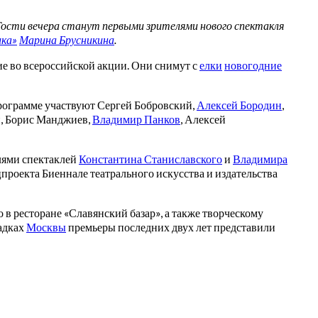
ости вечера станут первыми зрителями нового спектакля
ка»
Марина Брусникина
.
ие во всероссийской акции. Они снимут с
елки
новогодние
программе участвуют Сергей Бобровский,
Алексей Бородин
,
н, Борис Манджиев,
Владимир Панков
, Алексей
елями спектаклей
Константина Станиславского
и
Владимира
проекта Биеннале театрального искусства и издательства
 ресторане «Славянский базар», а также творческому
щадках
Москвы
премьеры последних двух лет представили