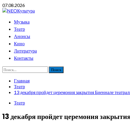
Перейти
07.08.2026
к
содержимому
Основное
Музыка
меню
Театр
Анонсы
Кино
Литература
Контакты
Найти:
Главная
Театр
13 декабря пройдет церемония закрытия Биеннале театрал
Театр
13 декабря пройдет церемония закрытия