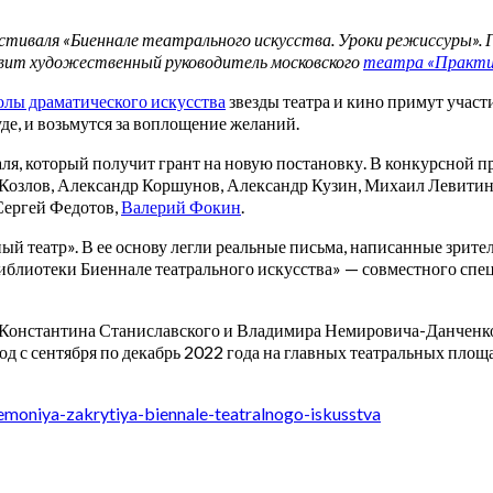
иваля «Биеннале театрального искусства. Уроки режиссуры». Г
вит художественный руководитель московского
театра «Практи
лы драматического искусства
звезды театра и кино примут участ
чуде, и возьмутся за воплощение желаний.
ля, который получит грант на новую постановку. В конкурсной 
 Козлов, Александр Коршунов, Александр Кузин, Михаил Левити
Сергей Федотов,
Валерий Фокин
.
ый театр». В ее основу легли реальные письма, написанные зрит
Библиотеки Биеннале театрального искусства» — совместного спец
Константина Станиславского и Владимира Немировича-Данченко в
од с сентября по декабрь 2022 года на главных театральных пло
moniya-zakrytiya-biennale-teatralnogo-iskusstva