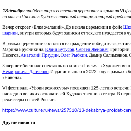
13 декабря
пройдет торжественная церемония закрытия VI фест
по книге «Письма в Художественный театр», который предста
Вечер откроет «Елка желаний». До начала церемонии в фойе
Шко
шарики
, внутри которых будут записки от тех, кто нуждается в 
В рамках церемонии состоится награждение победителя фестива
Марина Брусникина,
Юрий Бутусов
,
Сергей Женовач
, Григорий
Песегов,
Анатолий Праудин
,
Олег Рыбкин
, Дамир Салимзянов, 
Завершит биеннале спектакль по книге «Письма в Художественн
Немировича-Данченко
. Издание вышло в 2022 году в рамках «
«Навона».
VI фестиваль «Уроки режиссуры» посвящен 125-летию встречи 
наследию великих основателей Художественного театра. В пери
режиссеры со всей России.
https://www.culture.ru/news/257510/13-dekabrya-proidet-cere
Другие новости