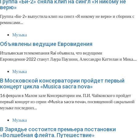
Группа «Би-2» сняла клип на сингл «Я никому не
верю»
Группа «Би-2» выпустила клип на сингл «Я никому не верю» и сборник с
ремиксами...
Музыка
Объявлены ведущие Евровидения
Итальянская телекомпания Rai объявила, что ведущими
Евровидения-2022 станут Лаура Паузини, Алессандро Каттелан и Мика....
Музыка
В Московской консерватории пройдет первый
концерт цикла «Musica sacra nova»
16 февраля в Малом зале Консерватории им. П.И. Чайковского пройдет
первый концерт из серии «Musica sacra nova», посвященной сакральной
музыке последних...
Музыка
В Зарядье состоится премьера постановки
«Волшебная флейта. Путешествие»