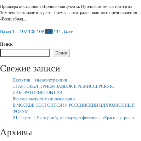
Премьера постановки «Волшебная флейта. Путешествие» состоится на
Зимнем фестивале искусств Премьера театрализованного представления
«Волшебная...
Пагинация
Назад
1
…
107
108
109
110
111
Далее
записей
Поиск
Поиск
Свежие записи
Детектив – вне конкуренции
СТАРТОВАЛ ПРИЕМ ЗАЯВОК В РЕЖИССЕРСКУЮ
ЛАБОРАТОРИЮ ON LAB
Бурляев выпустит киносценарии
В МОСКВЕ СОСТОИТСЯ III РОССИЙСКИЙ ИЛЛЮЗИОННЫЙ
ФОРУМ
21 августа в Екатеринбурге стартует фестиваль «Красная строка»
Архивы