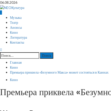
Перейти
06.08.2026
к
содержимому
Основное
Музыка
меню
Театр
Анонсы
Кино
Литература
Контакты
Найти:
Главная
Кино
Премьера приквела «Безумного Макса» может состояться в Каннах
Кино
Премьера приквела «Безумно