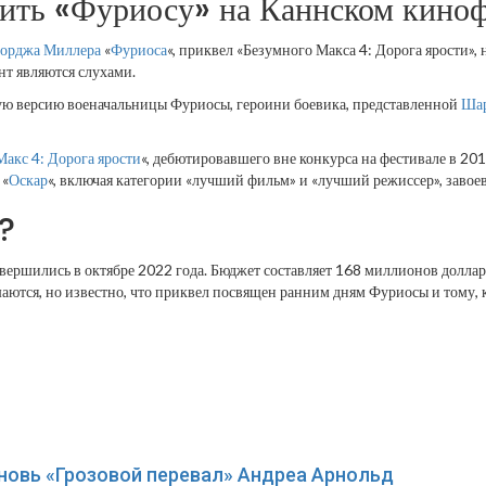
ить «Фуриосу» на Каннском киноф
орджа Миллера
«
Фуриоса
«, приквел «Безумного Макса 4: Дорога ярости»
нт являются слухами.
ую версию военачальницы Фуриосы, героини боевика, представленной
Шар
акс 4: Дорога ярости
«, дебютировавшего вне конкурса на фестивале в 201
 «
Оскар
«, включая категории «лучший фильм» и «лучший режиссер», завоева
?
вершились в октябре 2022 года. Бюджет составляет 168 миллионов доллар
аются, но известно, что приквел посвящен ранним дням Фуриосы и тому, 
вновь «Грозовой перевал» Андреа Арнольд