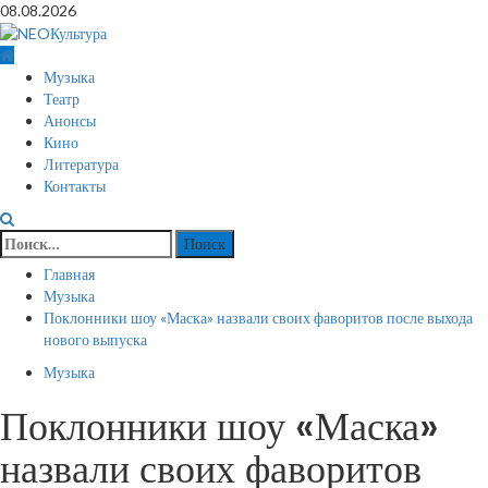
Перейти
08.08.2026
к
содержимому
Основное
Музыка
меню
Театр
Анонсы
Кино
Литература
Контакты
Найти:
Главная
Музыка
Поклонники шоу «Маска» назвали своих фаворитов после выхода
нового выпуска
Музыка
Поклонники шоу «Маска»
назвали своих фаворитов