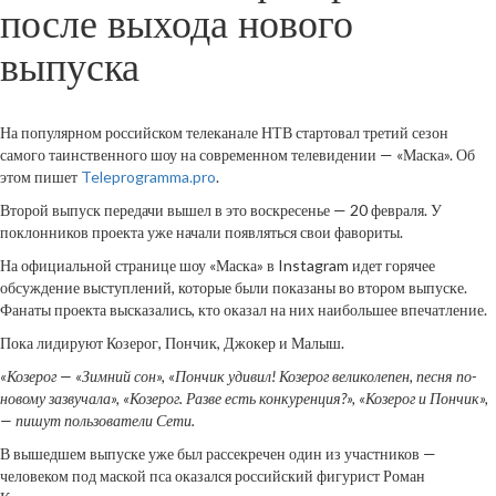
после выхода нового
выпуска
На популярном российском телеканале НТВ стартовал третий сезон
самого таинственного шоу на современном телевидении — «Маска». Об
этом пишет
Teleprogramma.pro
.
Второй выпуск передачи вышел в это воскресенье — 20 февраля. У
поклонников проекта уже начали появляться свои фавориты.
На официальной странице шоу «Маска» в Instagram идет горячее
обсуждение выступлений, которые были показаны во втором выпуске.
Фанаты проекта высказались, кто оказал на них наибольшее впечатление.
Пока лидируют Козерог, Пончик, Джокер и Малыш.
«Козерог — «Зимний сон», «Пончик удивил! Козерог великолепен, песня по-
новому зазвучала», «Козерог. Разве есть конкуренция?», «Козерог и Пончик»,
— пишут пользователи Сети.
В вышедшем выпуске уже был рассекречен один из участников —
человеком под маской пса оказался российский фигурист Роман