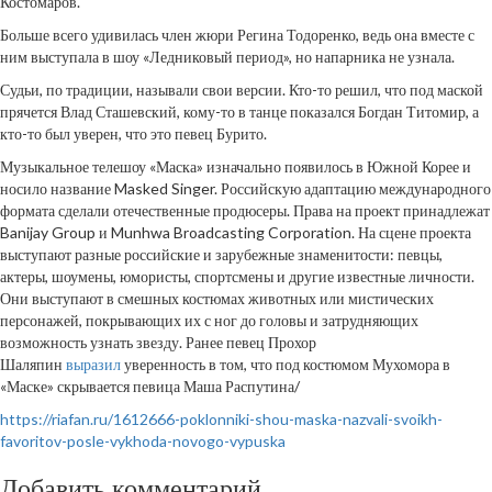
Костомаров.
Больше всего удивилась член жюри Регина Тодоренко, ведь она вместе с
ним выступала в шоу «Ледниковый период», но напарника не узнала.
Судьи, по традиции, называли свои версии. Кто-то решил, что под маской
прячется Влад Сташевский, кому-то в танце показался Богдан Титомир, а
кто-то был уверен, что это певец Бурито.
Музыкальное телешоу «Маска» изначально появилось в Южной Корее и
носило название Masked Singer. Российскую адаптацию международного
формата сделали отечественные продюсеры. Права на проект принадлежат
Banijay Group и Munhwa Broadcasting Corporation. На сцене проекта
выступают разные российские и зарубежные знаменитости: певцы,
актеры, шоумены, юмористы, спортсмены и другие известные личности.
Они выступают в смешных костюмах животных или мистических
персонажей, покрывающих их с ног до головы и затрудняющих
возможность узнать звезду. Ранее певец Прохор
Шаляпин
выразил
уверенность в том, что под костюмом Мухомора в
«Маске» скрывается певица Маша Распутина/
https://riafan.ru/1612666-poklonniki-shou-maska-nazvali-svoikh-
favoritov-posle-vykhoda-novogo-vypuska
Добавить комментарий