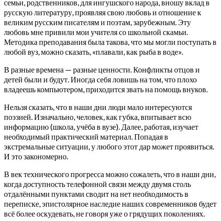
семьи, родственников, для ингушского народа, вношу вклад в
русскую литературу, проявляя свою любовь и отношение к
великим русским писателям и поэтам, зарубежным. Эту
любовь мне привили мои учителя со школьной скамьи.
Методика преподавания была такова, что мы могли поступать в
любой вуз, можно сказать, «плавали, как рыба в воде».
В разные времена — разные ценности. Конфликты отцов и
детей были и будут. Иногда себя ловишь на том, что плохо
владеешь компьютером, приходится звать на помощь внуков.
Нельзя сказать, что в наши дни люди мало интересуются
поэзией. Изначально, человек, как губка, впитывает всю
информацию (школа, учёба в вузе). Далее, работая, изучает
необходимый практический материал. Попадая в
экстремальные ситуации, у любого этот дар может проявиться.
И это закономерно.
В век технического прогресса можно сожалеть, что в наши дни,
когда доступность телефонной связи между двумя столь
отдалёнными пунктами сводит на нет необходимость в
переписке, эпистолярное наследие наших современников будет
всё более оскудевать, не говоря уже о грядущих поколениях.