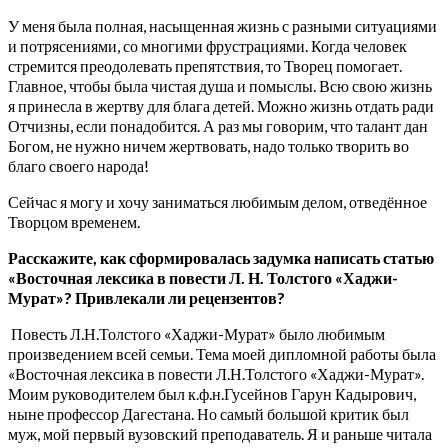
У меня была полная, насыщенная жизнь с разными ситуациями
и потрясениями, со многими фрустрациями. Когда человек
стремится преодолевать препятствия, то Творец помогает.
Главное, чтобы была чистая душа и помыслы. Всю свою жизнь
я принесла в жертву для блага детей. Можно жизнь отдать ради
Отчизны, если понадобится. А раз мы говорим, что талант дан
Богом, не нужно ничем жертвовать, надо только творить во
благо своего народа!
Сейчас я могу и хочу заниматься любимым делом, отведённое
Творцом временем.
Расскажите, как сформировалась задумка написать статью
«Восточная лексика в повести Л. Н. Толстого «Хаджи-
Мурат»? Привлекали ли рецензентов?
Повесть Л.Н.Толстого «Хаджи-Мурат» было любимым
произведением всей семьи. Тема моей дипломной работы была
«Восточная лексика в повести Л.Н.Толстого «Хаджи-Мурат».
Моим руководителем был к.ф.н.Гусейнов Гарун Кадырович,
ныне профессор Дагестана. Но самый большой критик был
муж, мой первый вузовский преподаватель. Я и раньше читала