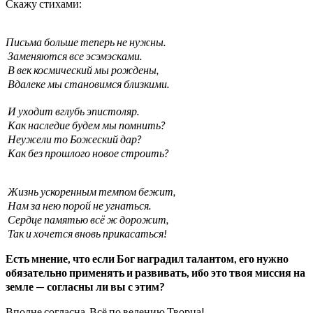
Скажу стихами:
Письма больше теперь не нужны.
Заменяются все
эсэмэсками
.
В век космический мы рождены,
Вдалеке мы становимся близкими.
И уходит вглубь
эпистоляр
.
Как наследие будем мы помнить?
Неужели то Божеский дар?
Как без прошлого новое строить?
Жизнь ускоренным темпом бежит,
Нам за нею порой не угнаться.
Сердце памятью всё ж дорожит,
Так и хочется вновь прикасаться!
Есть мнение, что если Бог наградил талантом, его нужно
обязательно применять и развивать, ибо это твоя миссия на
земле
—
согласны ли вы с этим?
Вполне согласна. Всё по велению Творца!