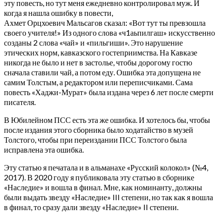
эту повесть, но тут меня ежедневно контролировал муж. И
когда я нашла ошибку в повести,
Ахмет Орцхоевич Мальсагов сказал: «Вот тут ты превзошла
своего учителя!» Из одного слова «ч1аьпилгаш» искусственно
созданы 2 слова «чай» и «пильгиши». Это нарушение
этических норм, кавказского гостеприимства. На Кавказе
никогда не было и нет в застолье, чтобы дорогому гостю
сначала ставили чай, а потом еду. Ошибка эта допущена не
самим Толстым, а редактором или переписчиками. Сама
повесть «Хаджи-Мурат» была издана через 6 лет после смерти
писателя.
В Юбилейном ПСС есть эта же ошибка. И хотелось бы, чтобы
после издания этого сборника было ходатайство в музей
Толстого, чтобы при переиздании ПСС Толстого была
исправлена эта ошибка.
Эту статью я печатала и в альманахе «Русский колокол» (№4,
2017). В 2020 году я публиковала эту статью в сборнике
«Наследие» и вошла в финал. Мне, как номинанту, должны
были выдать звезду «Наследие» III степени, но так как я вошла
в финал, то сразу дали звезду «Наследие» II
степени.