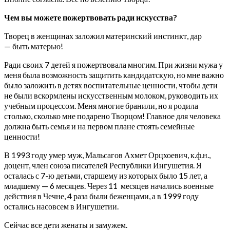
Чем вы можете пожертвовать ради искусства?
Творец в женщинах заложил материнский инстинкт, дар
— быть матерью!
Ради своих 7 детей я пожертвовала многим. При жизни мужа у
меня была возможность защитить кандидатскую, но мне важно
было заложить в детях воспитательные ценности, чтобы дети
не были вскормлены искусственным молоком, руководить их
учебным процессом. Меня многие бранили, но я родила
столько, сколько мне подарено Творцом! Главное для человека
должна быть семья и на первом плане стоять семейные
ценности!
В 1993 году умер муж, Мальсагов Ахмет Орцхоевич, к.ф.н.,
доцент, член союза писателей Республики Ингушетия. Я
осталась с 7-ю детьми, старшему из которых было 15 лет, а
младшему — 6 месяцев. Через 11 месяцев начались военные
действия в Чечне, 4 раза были беженцами, а в 1999 году
остались насовсем в Ингушетии.
Сейчас все дети женаты и замужем.