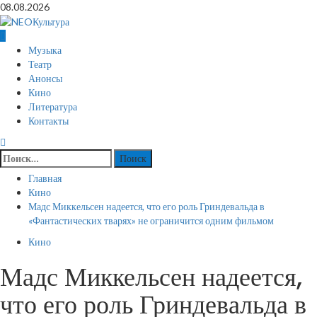
Перейти
08.08.2026
к
содержимому
Основное
Музыка
меню
Театр
Анонсы
Кино
Литература
Контакты
Найти:
Главная
Кино
Мадс Миккельсен надеется, что его роль Гриндевальда в
«Фантастических тварях» не ограничится одним фильмом
Кино
Мадс Миккельсен надеется,
что его роль Гриндевальда в