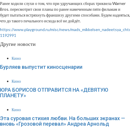
Ранее ходили слухи о том, что при удручающих сборах триквела Warner
Bros. пересмотрит свои планы по ранее намеченным пяти фильмам и
будет пытаться встряхнуть франшизу другими способами. Будем надеяться,
что до такого печального исхода всё не дойдёт.
https://www.playground.ru/misc/news/mads_mikkelsen_nadeetsya_chto_
1192991
Другие новости
Кино
Бурляев выпустит киносценарии
Кино
ЮРА БОРИСОВ ОТПРАВИТСЯ НА «ДЕВЯТУЮ
ПЛАНЕТУ»
Кино
Эта суровая стихия любви. На больших экранах —
вновь «Грозовой перевал» Андреа Арнольд