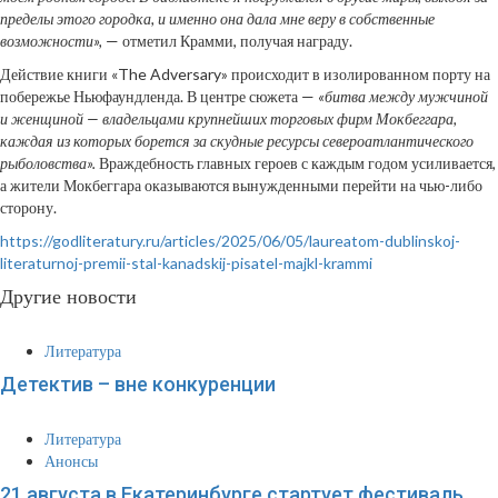
пределы этого городка, и именно она дала мне веру в собственные
возможности»,
— отметил Крамми, получая награду.
Действие книги «The Adversary» происходит в изолированном порту на
побережье Ньюфаундленда. В центре сюжета —
«битва между мужчиной
и женщиной — владельцами крупнейших торговых фирм Мокбеггара,
каждая из которых борется за скудные ресурсы североатлантического
рыболовства».
Враждебность главных героев с каждым годом усиливается,
а жители Мокбеггара оказываются вынужденными перейти на чью-либо
сторону.
https://godliteratury.ru/articles/2025/06/05/laureatom-dublinskoj-
literaturnoj-premii-stal-kanadskij-pisatel-majkl-krammi
Другие новости
Литература
Детектив – вне конкуренции
Литература
Анонсы
21 августа в Екатеринбурге стартует фестиваль