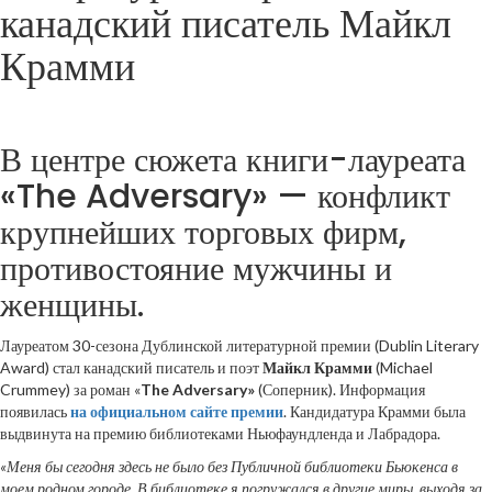
канадский писатель Майкл
Крамми
В центре сюжета книги-лауреата
«The Adversary» — конфликт
крупнейших торговых фирм,
противостояние мужчины и
женщины.
Лауреатом 30-сезона Дублинской литературной премии (Dublin Literary
Award) стал канадский писатель и поэт
Майкл Крамми
(Michael
Crummey) за роман «
The Adversary»
(Соперник). Информация
появилась
на официальном сайте премии
. Кандидатура Крамми была
выдвинута на премию библиотеками Ньюфаундленда и Лабрадора.
«Меня бы сегодня здесь не было без Публичной библиотеки Бьюкенса в
моем родном городе. В библиотеке я погружался в другие миры, выходя за