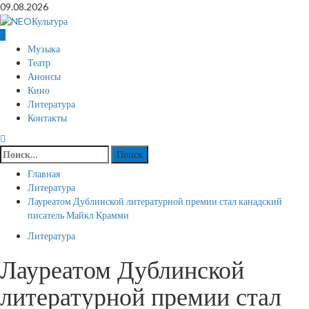
Перейти
09.08.2026
к
содержимому
Основное
Музыка
меню
Театр
Анонсы
Кино
Литература
Контакты
Найти:
Главная
Литература
Лауреатом Дублинской литературной премии стал канадский
писатель Майкл Крамми
Литература
Лауреатом Дублинской
литературной премии стал