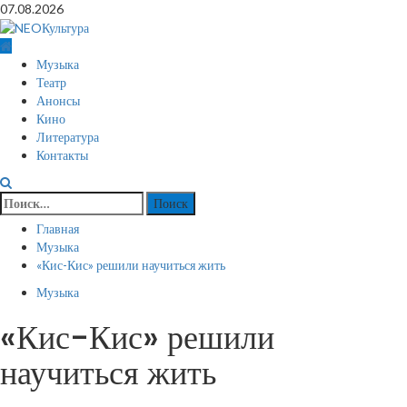
Перейти
07.08.2026
к
содержимому
Основное
Музыка
меню
Театр
Анонсы
Кино
Литература
Контакты
Найти:
Главная
Музыка
«Кис-Кис» решили научиться жить
Музыка
«Кис-Кис» решили
научиться жить