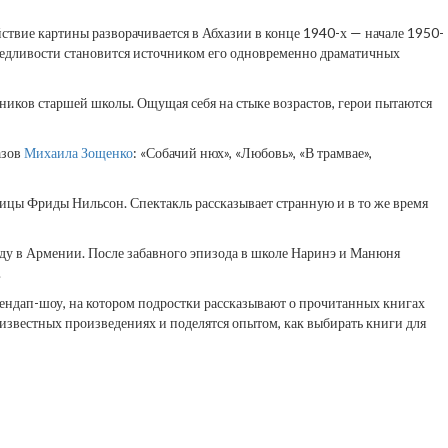
йствие картины разворачивается в Абхазии в конце 1940-х — начале 1950-
аведливости становится источником его одновременно драматичных
еников старшей школы. Ощущая себя на стыке возрастов, герои пытаются
азов
Михаила Зощенко
: «Собачий нюх», «Любовь», «В трамвае»,
ицы Фриды Нильсон. Спектакль рассказывает странную и в то же время
оду в Армении. После забавного эпизода в школе Наринэ и Манюня
.
стендап-шоу, на котором подростки рассказывают о прочитанных книгах
 известных произведениях и поделятся опытом, как выбирать книги для