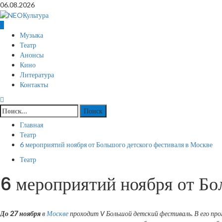
Перейти
06.08.2026
к
содержимому
Основное
Музыка
меню
Театр
Анонсы
Кино
Литература
Контакты
Найти:
Главная
Театр
6 мероприятий ноября от Большого детского фестиваля в Москве
Театр
6 мероприятий ноября от Бо
До 27 ноября
в
Москве
проходит V Большой детский фестиваль. В его про