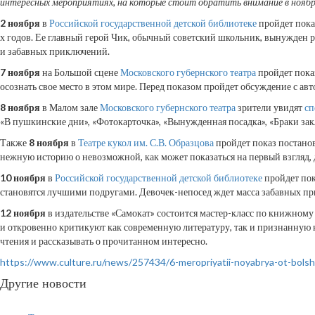
интересных мероприятиях, на которые стоит обратить внимание в ноябр
2 ноября
в
Российской государственной детской библиотеке
пройдет пока
х годов. Ее главный герой Чик, обычный советский школьник, вынужден р
и забавных приключений.
7 ноября
на Большой сцене
Московского губернского театра
пройдет пока
осознать свое место в этом мире. Перед показом пройдет обсуждение с а
8 ноября
в Малом зале
Московского губернского театра
зрители увидят
сп
«В пушкинские дни», «Фотокарточка», «Вынужденная посадка», «Браки зак
Также
8 ноября
в
Театре кукол им. С.В. Образцова
пройдет показ постано
нежную историю о невозможной, как может показаться на первый взгляд,
10 ноября
в
Российской государственной детской библиотеке
пройдет пок
становятся лучшими подругами. Девочек-непосед ждет масса забавных пр
12 ноября
в издательстве «Самокат» состоится мастер-класс по книжному 
и откровенно критикуют как современную литературу, так и признанную к
чтения и рассказывать о прочитанном интересно.
https://www.culture.ru/news/257434/6-meropriyatii-noyabrya-ot-bols
Другие новости