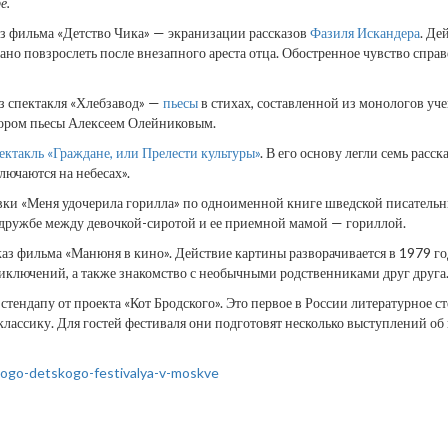
е.
з фильма «Детство Чика» — экранизации рассказов
Фазиля Искандера
. Де
ано повзрослеть после внезапного ареста отца. Обостренное чувство спр
з спектакля «Хлебзавод» —
пьесы
в стихах, составленной из монологов уч
втором пьесы Алексеем Олейниковым.
ектакль «Граждане, или Прелести культуры»
. В его основу легли семь расск
лючаются на небесах».
вки «Меня удочерила горилла» по одноименной книге шведской писательн
 дружбе между девочкой-сиротой и ее приемной мамой — гориллой.
аз фильма «Манюня в кино». Действие картины разворачивается в 1979 г
иключений, а также знакомство с необычными родственниками друг друга
стендапу от проекта «Кот Бродского». Это первое в России литературное 
лассику. Для гостей фестиваля они подготовят несколько выступлений об
hogo-detskogo-festivalya-v-moskve